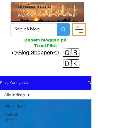
Bedøm bloggen på
TrustPilot
🇬🇧
👉
Blog Shoppen
👈
🇩🇰
Blog Kategorier
Alle indlæg
Alle indlæg
Praktisk
Istanbul