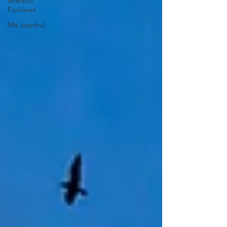
Istanbul
Forklaret
Mit Istanbul