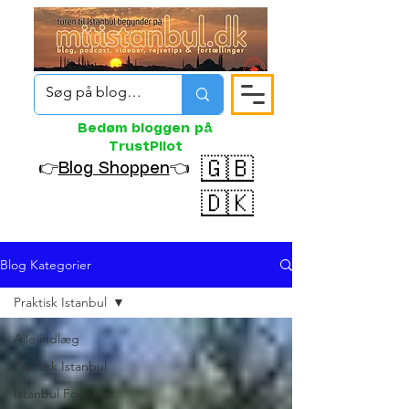
Bedøm bloggen på
TrustPilot
🇬🇧
👉
Blog Shoppen
👈
🇩🇰
Blog Kategorier
Praktisk Istanbul
Alle indlæg
Praktisk Istanbul
Istanbul Forklaret