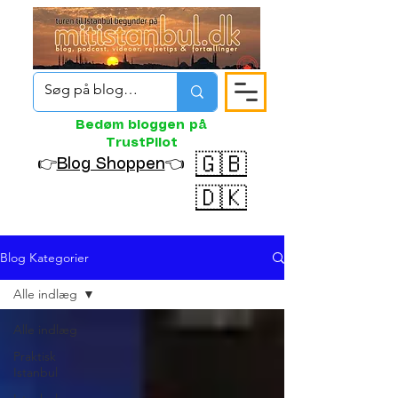
Bedøm bloggen på
TrustPilot
🇬🇧
👉
Blog Shoppen
👈
🇩🇰
Blog Kategorier
Alle indlæg
Alle indlæg
Praktisk
Istanbul