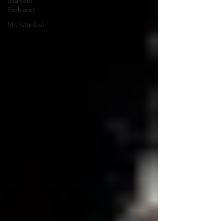
Istanbul
Forklaret
Mit Istanbul