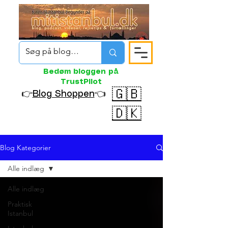
Bedøm bloggen på
TrustPilot
🇬🇧
👉
Blog Shoppen
👈
🇩🇰
Blog Kategorier
Alle indlæg
Alle indlæg
Praktisk
Istanbul