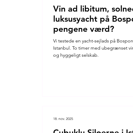
Vin ad libitum, sol
luksusyacht på Bosp
pengene værd?
Vi testede en yacht-sejlads på Bospo
Istanbul. To timer med ubegrænset vi
og hyggeligt selskab.
18. nov. 2025
Çubuklu Siloerne i Is