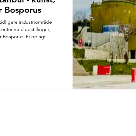
er Bosporus
tidligere industriområde
rcenter med udstillinger,
er Bosporus. Et oplagt
 Istanbul.