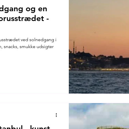
nedgang og en
orusstrædet -
russtrædet ved solnedgang i
n, snacks, smukke udsigter
tanbul - kunst,