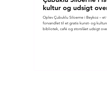
kultur og udsigt ov
Oplev Çubuklu Siloerne i Beykoz – et 
forvandlet til et gratis kunst- og kultu
bibliotek, café og storslået udsigt ov
udflugtsmål for både voksne og børn i