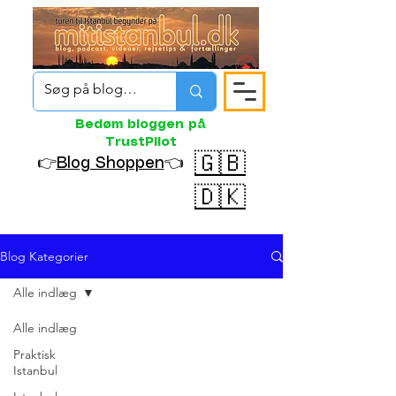
Bedøm bloggen på
TrustPilot
🇬🇧
👉
Blog Shoppen
👈
🇩🇰
Blog Kategorier
Alle indlæg
Alle indlæg
Praktisk
Istanbul