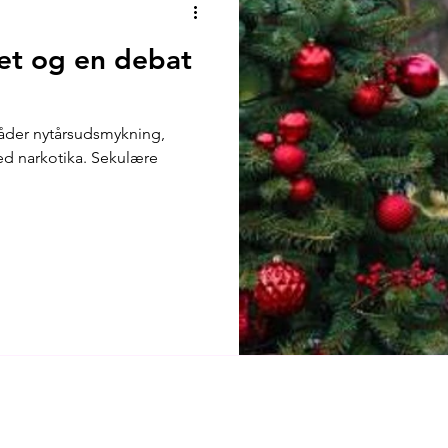
net og en debat
råder nytårsudsmykning,
tika. Sekulære