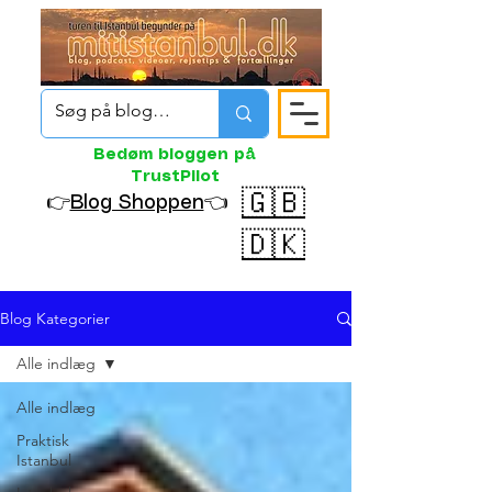
Bedøm bloggen på
TrustPilot
🇬🇧
👉
Blog Shoppen
👈
🇩🇰
Blog Kategorier
Alle indlæg
Alle indlæg
Praktisk
Istanbul