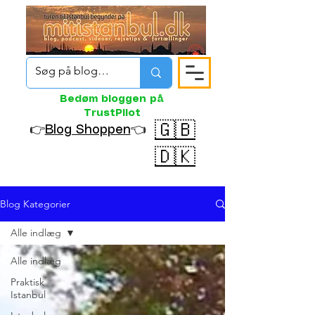
Bedøm bloggen på
TrustPilot
🇬🇧
👉
Blog Shoppen
👈
🇩🇰
Blog Kategorier
Alle indlæg
Alle indlæg
Praktisk
Istanbul