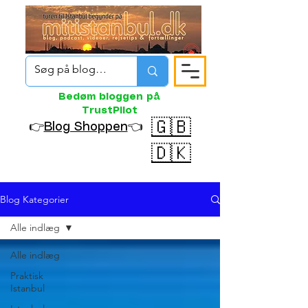
Bedøm bloggen på
TrustPilot
🇬🇧
👉
Blog Shoppen
👈
🇩🇰
Blog Kategorier
Alle indlæg
Alle indlæg
Praktisk
Istanbul