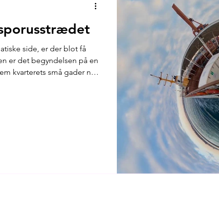
sporusstrædet
atiske side, er der blot få
en er det begyndelsen på en
nnem kvarterets små gader ned
 af byens mange færger.