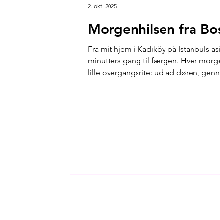
2. okt. 2025
Morgenhilsen fra Bo
Fra mit hjem i Kadıköy på Istanbuls asi
minutters gang til færgen. Hver morg
lille overgangsrite: ud ad døren, ge
ad bakken, og så stige ombord på en