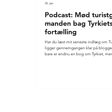
30. jan.
Podcast: Mød turist
manden bag Tyrkiets
fortælling
Har du læst mit seneste indlæg om Tur
ligger gennemgangen klar på bloggen 
bare er endnu en bog om Tyrkiet, men
insisterer på dybde og historisk s
egentlig mennesket bag de 3 bind? I d
fra Istanbul har jeg sat mig ned med f
Yenen. Vi har sat os i te-haven i gård
moskeen. Her sidder vi med katte og