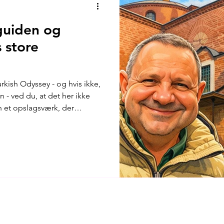
guiden og
 store
kish Odyssey - og hvis ikke,
- ved du, at det her ikke
 et opslagsværk, der
ammenhæng. Men hvem er
et nyeste afsnit af Samtaler
orfatteren og guiden Şerif
haven ved Lille Hagia Sophia-
 høns