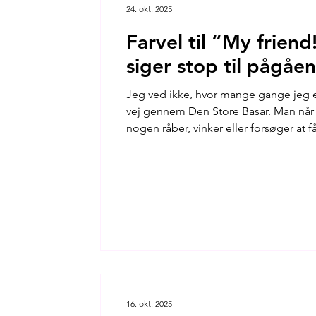
24. okt. 2025
Farvel til “My friend!
siger stop til pågåe
Jeg ved ikke, hvor mange gange jeg e
vej gennem Den Store Basar. Man når kn
nogen råber, vinker eller forsøger at 
you from?”, “Just look!” - så mange ga
lysten til at kigge.
16. okt. 2025