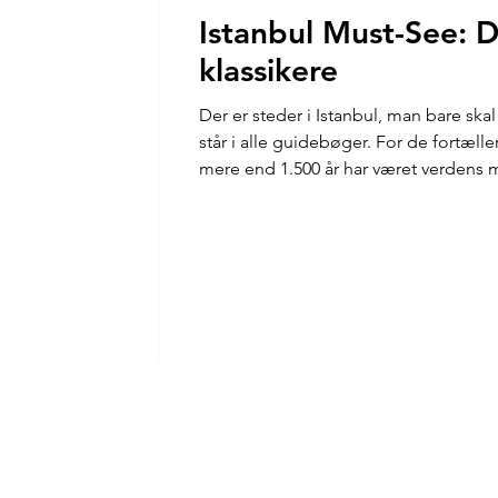
Istanbul Must-See: D
klassikere
Der er steder i Istanbul, man bare sk
står i alle guidebøger. For de fortæller historien om byen, der i
mere end 1.500 år har været verdens 
personlige liste over de otte klassiker
og lidt praktisk info undervejs.