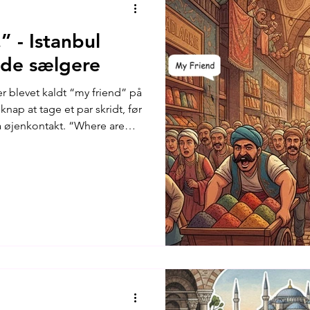
” - Istanbul
nde sælgere
r blevet kaldt “my friend” på
ap at tage et par skridt, før
få øjenkontakt. “Where are
nge, at man til sidst mister