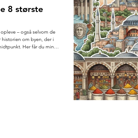
e 8 største
al opleve – også selvom de
midtpunkt. Her får du min
e, du ikke bør springe over –