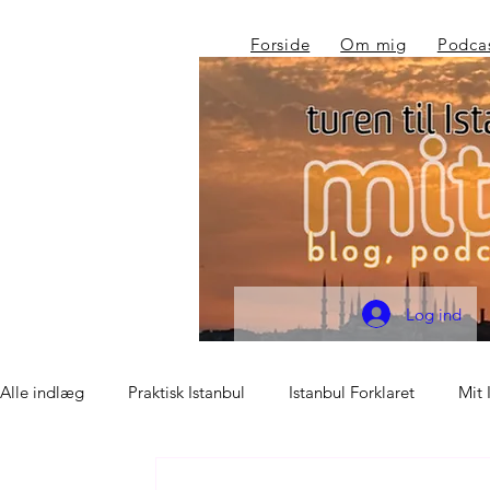
Forside
Om mig
Podca
Log ind
Alle indlæg
Praktisk Istanbul
Istanbul Forklaret
Mit 