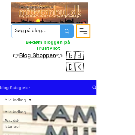
Bedøm bloggen på
TrustPilot
🇬🇧
👉
Blog Shoppen
👈
🇩🇰
Blog Kategorier
Alle indlæg
Alle indlæg
Praktisk
Istanbul