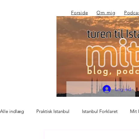
Forside
Om mig
Podca
Log ind
Alle indlæg
Praktisk Istanbul
Istanbul Forklaret
Mit 