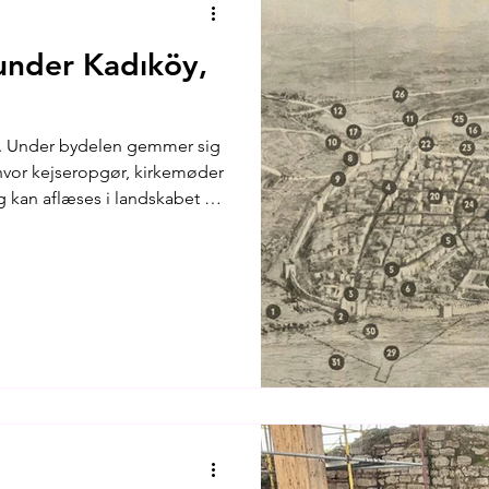
 under Kadıköy,
er. Under bydelen gemmer sig
 hvor kejseropgør, kirkemøder
g kan aflæses i landskabet i