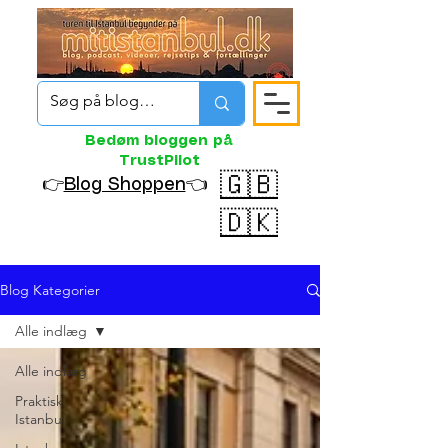
Bedøm bloggen på
TrustPilot
🇬🇧
👉
Blog Shoppen
👈
🇩🇰
Blog Kategorier
Alle indlæg
Alle indlæg
Praktisk
Istanbul