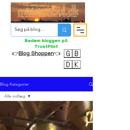
Bedøm bloggen på
TrustPilot
🇬🇧
👉
Blog Shoppen
👈
🇩🇰
Blog Kategorier
Alle indlæg
Alle indlæg
Praktisk
Istanbul