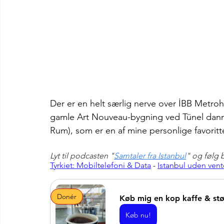
Der er en helt særlig nerve over İBB Metroha
gamle Art Nouveau-bygning ved Tünel dann
Rum), som er en af mine personlige favoritter
Lyt til podcasten "
Samtaler fra Istanbul
" og følg 
Tyrkiet: Mobiltelefoni & Data
 - 
Istanbul uden vent
Donér
Køb mig en kop kaffe & st
Køb nu!