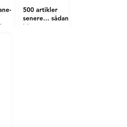
ane-
500 artikler
senere… sådan
 den
bliver
mitistanbul.dk til
e
blev