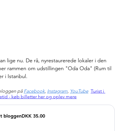
n lige nu. De rå, nyrestaurerede lokaler i den 
er rammen om udstillingen "Oda Oda" (Rum til 
 i Istanbul. 
bloggen på 
Facebook
, 
Instagram
, 
YouTube
Turist i 
etid - køb billetter her og oplev mere
øt bloggen
DKK 35.00