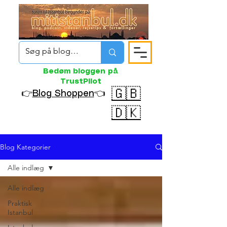
Bedøm bloggen på
TrustPilot
🇬🇧
👉
Blog Shoppen
👈
🇩🇰
Blog Kategorier
Alle indlæg
Alle indlæg
Praktisk
Istanbul