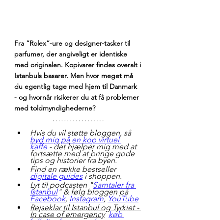
Fra “Rolex”-ure og designer-tasker til 
parfumer, der angiveligt er identiske 
med originalen. Kopivarer findes overalt i 
Istanbuls basarer. Men hvor meget må 
du egentlig tage med hjem til Danmark 
- og hvornår risikerer du at få problemer 
med toldmyndighederne?
Hvis du vil støtte bloggen, så 
byd mig på en kop virtuel 
kaffe
 - det hjælper mig med at 
fortsætte med at bringe gode 
tips og historier fra byen.
Find en række bestseller 
digitale guides
 i shoppen.
Lyt til podcasten "
Samtaler fra 
Istanbul
" & følg bloggen på 
Facebook
, 
Instagram
, 
YouTube
Rejseklar til Istanbul og Tyrkiet - 
In case of emergency
køb 