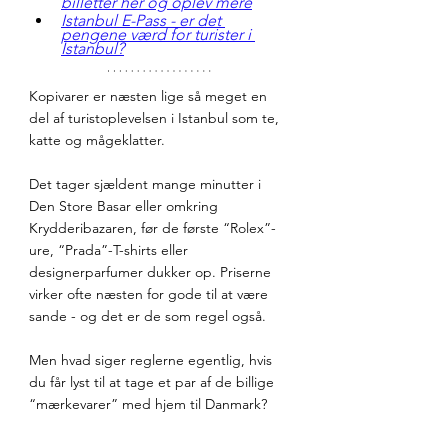
billetter her og oplev mere
Istanbul E-Pass - er det 
pengene værd for turister i 
Istanbul?
Kopivarer er næsten lige så meget en 
del af turistoplevelsen i Istanbul som te, 
katte og mågeklatter.
Det tager sjældent mange minutter i 
Den Store Basar eller omkring 
Krydderibazaren, før de første “Rolex”-
ure, “Prada”-T-shirts eller 
designerparfumer dukker op. Priserne 
virker ofte næsten for gode til at være 
sande - og det er de som regel også.
Men hvad siger reglerne egentlig, hvis 
du får lyst til at tage et par af de billige 
“mærkevarer” med hjem til Danmark?