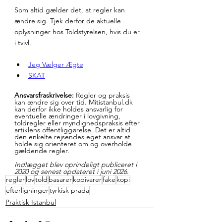
Som altid gælder det, at regler kan 
ændre sig. Tjek derfor de aktuelle 
oplysninger hos Toldstyrelsen, hvis du er 
i tvivl.
Jeg Vælger Ægte
SKAT
Ansvarsfraskrivelse:
 Regler og praksis 
kan ændre sig over tid. 
Mitistanbul.dk
kan derfor ikke holdes ansvarlig for 
eventuelle ændringer i lovgivning, 
toldregler eller myndighedspraksis efter 
artiklens offentliggørelse. Det er altid 
den enkelte rejsendes eget ansvar at 
holde sig orienteret om og overholde 
gældende regler.
Indlægget blev oprindeligt publiceret i 
2020 og senest opdateret i juni 2026.
regler
lov
told
basarer
kopivarer
fake
kopi
efterligninger
tyrkisk prada
Praktisk Istanbul