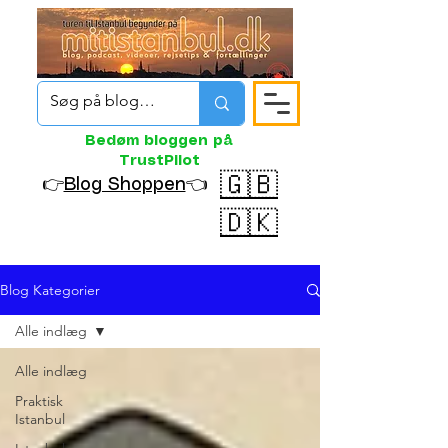
Bedøm bloggen på
TrustPilot
🇬🇧
👉
Blog Shoppen
👈
🇩🇰
Blog Kategorier
Alle indlæg
Alle indlæg
Praktisk
Istanbul