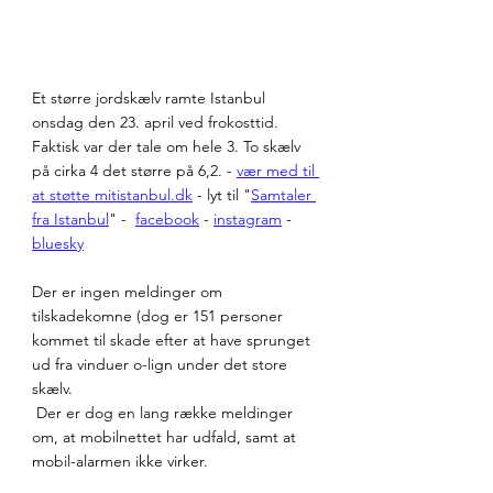
Et større jordskælv ramte Istanbul 
onsdag den 23. april ved frokosttid. 
Faktisk var der tale om hele 3. To skælv 
på cirka 4 det større på 6,2. - 
vær med til 
at støtte 
mitistanbul.dk
 - lyt til "
Samtaler 
fra Istanbul
" -  
facebook
 - 
instagram
 - 
bluesky
Der er ingen meldinger om 
tilskadekomne (dog er 151 personer 
kommet til skade efter at have sprunget  
ud fra vinduer o-lign under det store 
skælv. 
 Der er dog en lang række meldinger 
om, at mobilnettet har udfald, samt at 
mobil-alarmen ikke virker.