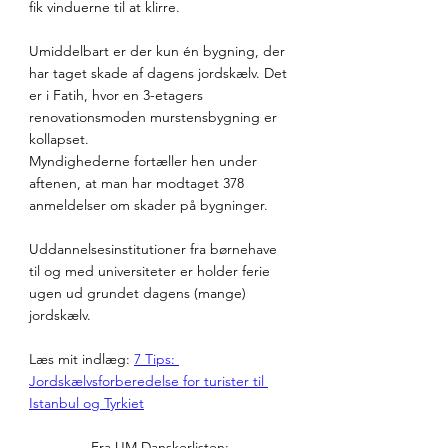
fik vinduerne til at klirre. 
Umiddelbart er der kun én bygning, der 
har taget skade af dagens jordskælv. Det 
er i Fatih, hvor en 3-etagers 
renovationsmoden murstensbygning er 
kollapset.
Myndighederne fortæller hen under 
aftenen, at man har modtaget 378 
anmeldelser om skader på bygninger. 
Uddannelsesinstitutioner fra børnehave 
til og med universiteter er holder ferie 
ugen ud grundet dagens (mange) 
jordskælv. 
Læs mit indlæg: 
7 Tips: 
Jordskælvsforberedelse for turister til 
Istanbul og Tyrkiet
Fra UM Danskerlisten: