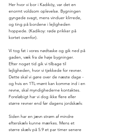
Her hvor vi bor i Kadıköy, var det en 
enormt voldsom oplevelse. Bygningen 
gyngede svagt, mens vinduer klirrede, 
og ting på bordene i lejligheden 
hoppede. (Kadikoy: røde prikker på 
kortet ovenfor).
Vi tog fat i vores nødtaske og gik ned på 
gaden, væk fra de høje bygninger.
Efter noget tid gik vi tilbage til 
lejligheden, hvor vi tjekkede for revner. 
Dette skal vi gøre over de næste dage - 
og hvis en 1TL-mønt kan komme ind i en 
revne, skal myndighederne kontaktes. 
Foreløbigt har vi dog ikke flere eller 
større revner end før dagens jordskælv.
Siden har en jævn strøm af mindre 
efterskælv kunne mærkes. Mens et 
større skælv på 5.9 et par timer senere 