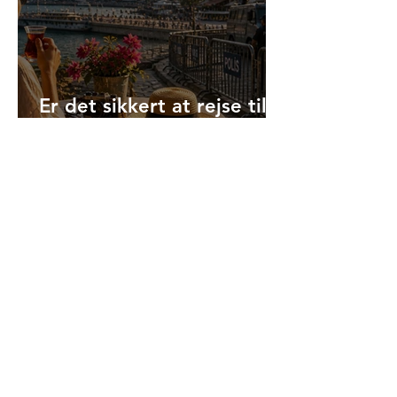
Er det sikkert at rejse til
Tyrkiet i 2026?
Kalenderhane-moskeen i
Istanbul - den oversete