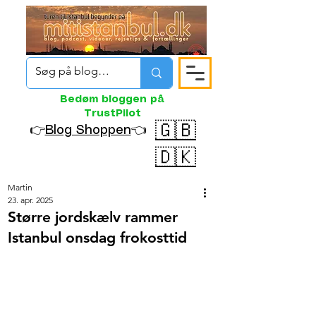
Bedøm bloggen på
TrustPilot
🇬🇧
👉
Blog Shoppen
👈
🇩🇰
Martin
23. apr. 2025
Større jordskælv rammer
Istanbul onsdag frokosttid