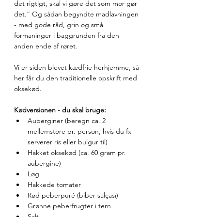
det rigtigt, skal vi gøre det som mor gør 
det.” Og sådan begyndte madlavningen 
- med gode råd, grin og små 
formaninger i baggrunden fra den 
anden ende af røret.
Vi er siden blevet kædfrie herhjemme, så 
her får du den traditionelle opskrift med 
oksekød. 
Kødversionen - du skal bruge:
Auberginer (beregn ca. 2 
mellemstore pr. person, hvis du fx 
serverer ris eller bulgur til)
Hakket oksekød (ca. 60 gram pr. 
aubergine)
Løg
Hakkede tomater
Rød peberpuré (biber salçası)
Grønne peberfrugter i tern
Salt