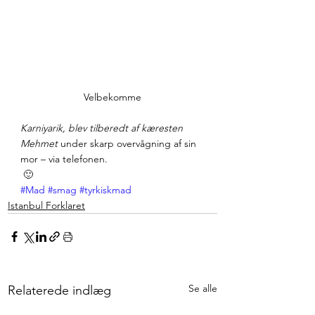
Velbekomme
Karniyarik, blev tilberedt af kæresten 
Mehmet
 under skarp overvågning af sin 
mor – via telefonen.
 🙂 
#Mad
#smag
#tyrkiskmad
Istanbul Forklaret
Se alle
Relaterede indlæg