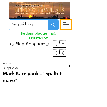
Bedøm bloggen på
TrustPilot
🇬🇧
👉
Blog Shoppen
👈
🇩🇰
Martin
20. apr. 2020
Mad: Karnıyarık - “spaltet
mave”