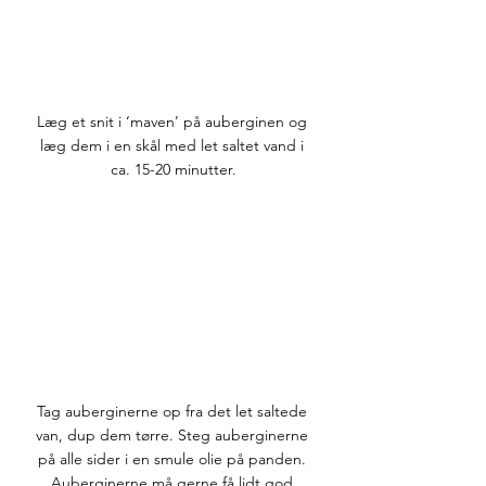
Læg et snit i ‘maven’ på auberginen og 
læg dem i en skål med let saltet vand i 
ca. 15-20 minutter.
Tag auberginerne op fra det let saltede 
van, dup dem tørre. Steg auberginerne 
på alle sider i en smule olie på panden. 
Auberginerne må gerne få lidt god 