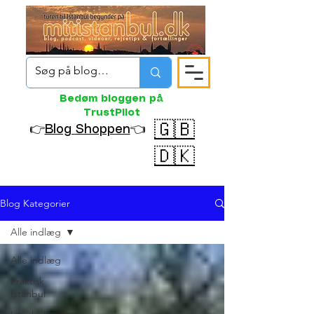
Bedøm bloggen på
TrustPilot
🇬🇧
👉
Blog Shoppen
👈
🇩🇰
Blog Kategorier
Alle indlæg
Alle indlæg
Praktisk
Istanbul