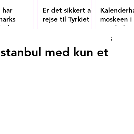
 har
Er det sikkert at
Kalenderh
arks
rejse til Tyrkiet i
moskeen i
inde Danner
2026?
Istanbul -
agia
oversete
ias
byzantinsk
Istanbul med kun et
erinde
kirke, der 
dora
moské
lles?