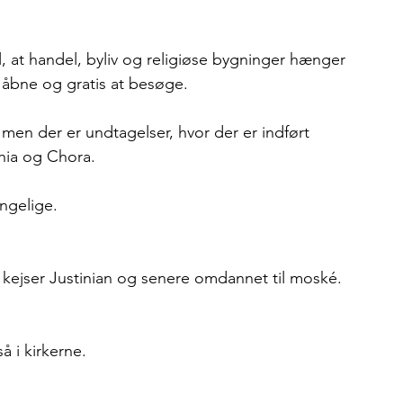
ul, at handel, byliv og religiøse bygninger hænger 
åbne og gratis at besøge.
en der er undtagelser, hvor der er indført 
phia og Chora.
ngelige.
r kejser Justinian og senere omdannet til moské.
 i kirkerne.
.