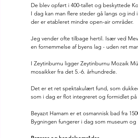
De blev opført i 400-tallet og beskyttede Ko
I dag kan man flere steder gå langs og ind 
der er etableret mindre open-air områder.
Jeg vender ofte tilbage hertil. Især ved Me
en fornemmelse af byens lag - uden ret m
I Zeytinburnu ligger Zeytinburnu Mozaik Müz
mosaikker fra det 5.-6. århundrede.
Det er et ret spektakulært fund, som dukk
som i dag er flot integreret og formidlet på
Beyazıt Hamam er et osmannisk bad fra 1500-t
Bygningen fungerer i dag som museum og e