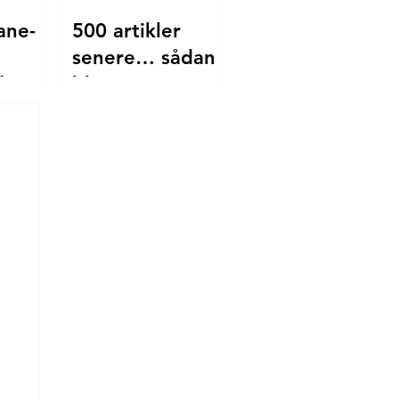
ane-
500 artikler
senere… sådan
 den
bliver
mitistanbul.dk til
e
blev