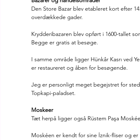
Bazarer og handelsområder
Den Store Bazar blev etableret kort efter 145
overdækkede gader.
Krydderibazaren blev opført i 1600-tallet 
Begge er gratis at besøge.
I samme område ligger Hünkâr Kasrı ved Yeni
er restaureret og åben for besøgende.
Jeg er personligt meget begejstret for stede
Topkapi-paladset.
Moskeer 
Tæt herpå ligger også Rüstem Paşa Moskéen f
Moskéen er kendt for sine İznik-fliser og er