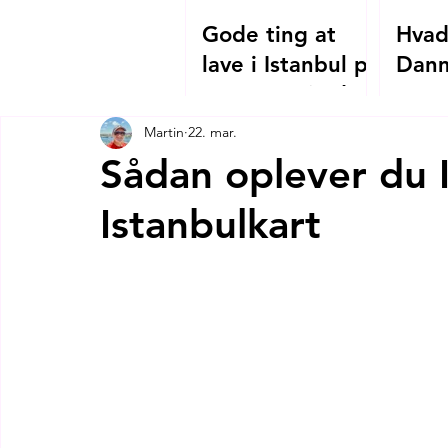
Gode ting at
Hvad
lave i Istanbul på
Danm
en regnvejrsdag
Grev
og H
Martin
22. mar.
Soph
Sådan oplever du 
kejs
Istanbulkart
Theo
tilfæ