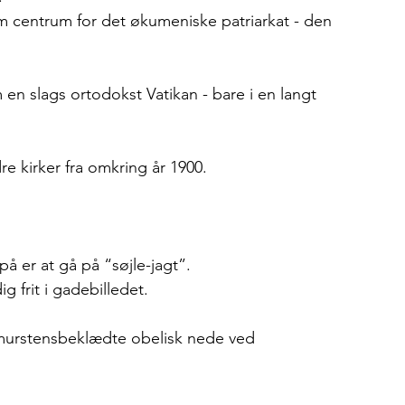
m centrum for det økumeniske patriarkat - den 
 en slags ortodokst Vatikan - bare i en langt 
e kirker fra omkring år 1900.
å er at gå på “søjle-jagt”.
 frit i gadebilledet.
murstensbeklædte obelisk nede ved 