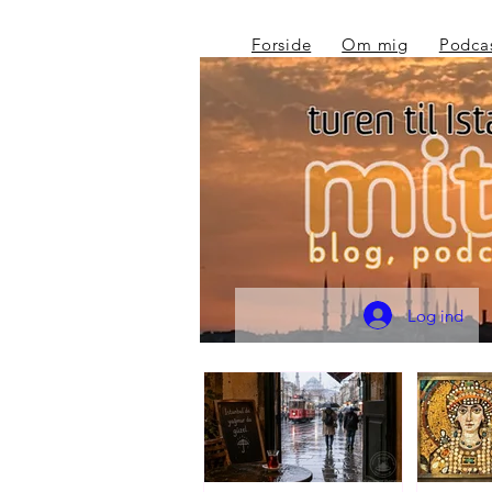
Forside
Om mig
Podca
Log ind