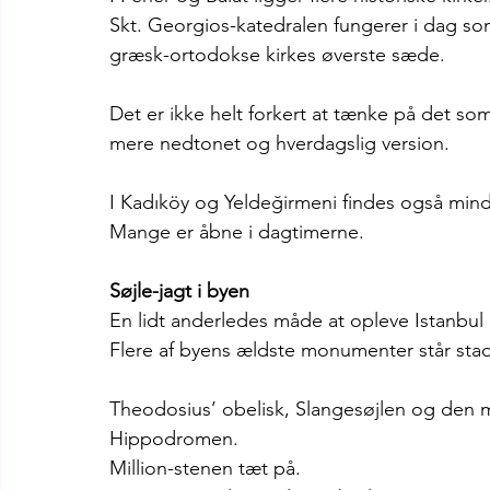
Skt. Georgios-katedralen fungerer i dag so
græsk-ortodokse kirkes øverste sæde.
Det er ikke helt forkert at tænke på det som
mere nedtonet og hverdagslig version.
I Kadıköy og Yeldeğirmeni findes også mindr
Mange er åbne i dagtimerne.
Søjle-jagt i byen
En lidt anderledes måde at opleve Istanbul p
Flere af byens ældste monumenter står stadig
Theodosius’ obelisk, Slangesøjlen og den 
Hippodromen.
Million-stenen tæt på.