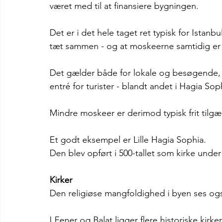
været med til at finansiere bygningen.
Det er i det hele taget ret typisk for Istanb
tæt sammen - og at moskeerne samtidig er 
Det gælder både for lokale og besøgende, m
entré for turister - blandt andet i Hagia So
Mindre moskeer er derimod typisk frit tilgæ
Et godt eksempel er Lille Hagia Sophia.
Den blev opført i 500-tallet som kirke unde
Kirker
Den religiøse mangfoldighed i byen ses også
I Fener og Balat ligger flere historiske kirker