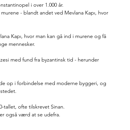
nstantinopel i over 1.000 år.
i murene - blandt andet ved Mevlana Kapı, hvor 
vlana Kapı, hvor man kan gå ind i murene og få 
ange mennesker.
esi med fund fra byzantinsk tid - herunder 
ede op i forbindelse med moderne byggeri, og 
 stedet.
allet, ofte tilskrevet Sinan.
r også værd at se udefra.