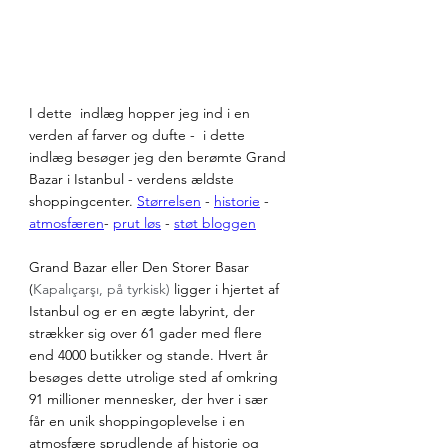
I dette  indlæg hopper jeg ind i en 
verden af farver og dufte -  i dette 
indlæg besøger jeg den berømte Grand 
Bazar i Istanbul - verdens ældste 
shoppingcenter. 
Størrelsen
 - 
historie
 - 
atmosfæren
- 
prut løs
 - 
støt bloggen
Grand Bazar eller Den Storer Basar 
(
Kapalıçarşı, på tyrkisk) 
ligger i hjertet af 
Istanbul og er en ægte labyrint, der 
strækker sig over 61 gader med flere 
end 4000 butikker og stande. Hvert år 
besøges dette utrolige sted af omkring 
91 millioner mennesker, der hver i sær 
får en unik shoppingoplevelse i en 
atmosfære sprudlende af historie og 