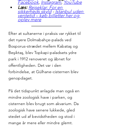
Facebook
, 
Instagram
, 
YouTube
Læs:
Rejseklar: For en 
sikkerheds skyld
 - 
Istanbul uden 
ventetid – køb billetter her og 
oplev mere
Efter at sultanerne i praksis var rykket til 
det nyere Dolmabahçe-palads ved 
Bosporus-strædet mellem Kabataş og 
Beşiktaş, blev Topkapi-paladsets ydre 
park i 1912 renoveret og åbnet for 
offentligheden. Det var i den 
forbindelse, at Gülhane-cisternen blev 
genopdaget.
På det tidspunkt anlagde man også en 
mindre zoologisk have i parken, og 
cisternen blev brugt som akvarium. Da 
zoologisk have senere lukkede, gled 
stedet ud af bevidstheden og stod i 
mange år mere eller mindre glemt.