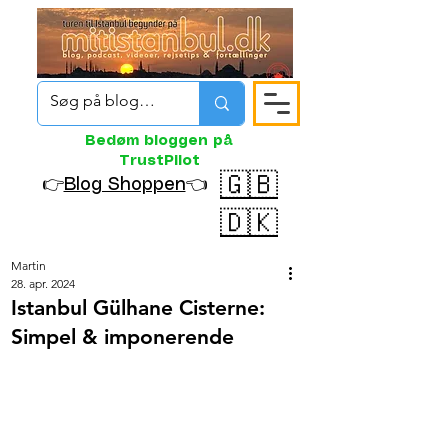
Bedøm bloggen på
TrustPilot
🇬🇧
👉
Blog Shoppen
👈
🇩🇰
Martin
28. apr. 2024
Istanbul Gülhane Cisterne:
Simpel & imponerende