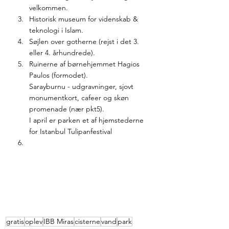
velkommen.
Historisk museum for videnskab & 
teknologi i Islam.
Søjlen over gotherne (rejst i det 3. 
eller 4. århundrede).
Ruinerne af børnehjemmet Hagios 
Paulos (formodet).
Sarayburnu - udgravninger, sjovt 
monumentkort, cafeer og skøn 
promenade (nær pkt5).
I april er parken et af hjemstederne 
for Istanbul Tulipanfestival
gratis
oplev
IBB Miras
cisterne
vand
park