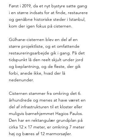
Først i 2019, da et nyt bystyre satte gang 
i en større indsats for at finde, restaurere 
og genåbne historiske steder i Istanbul, 
kom der igen fokus på cisternen.
Gülhane-cisternen blev en del af en 
større projektliste, og et omfattende 
restaureringsarbejde gik i gang. På det 
tidspunkt lå den reelt skjult under jord 
og beplantning, og de fleste, der gik 
forbi, anede ikke, hvad der lå 
nedenunder.
Cisternen stammer fra omkring det 6. 
århundrede og menes at have været en 
del af infrastrukturen til et kloster eller 
muligvis børnehjemmet Hagios Paulos. 
Den har en rektangulær grundplan på 
cirka 12 x 17 meter, er omkring 7 meter 
høj og bæres af 12 marmorsøjler.