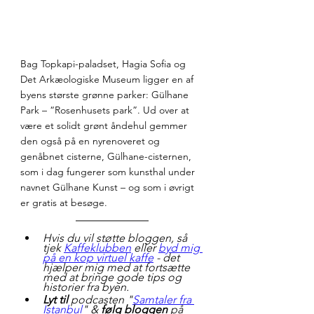
Bag Topkapi-paladset, Hagia Sofia og 
Det Arkæologiske Museum ligger en af 
byens største grønne parker: Gülhane 
Park – “Rosenhusets park”. Ud over at 
være et solidt grønt åndehul gemmer 
den også på en nyrenoveret og 
genåbnet cisterne, Gülhane-cisternen, 
som i dag fungerer som kunsthal under 
navnet Gülhane Kunst – og som i øvrigt 
er gratis at besøge.
Hvis du vil støtte bloggen, så 
tjek 
Kaffeklubben
 eller 
byd mig 
på en kop virtuel kaffe
 - det 
hjælper mig med at fortsætte 
med at bringe gode tips og 
historier fra byen.
Lyt til
 podcasten "
Samtaler fra 
Istanbul
" & 
følg bloggen 
på 