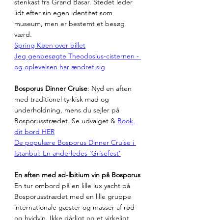
stenkast fra Grand Basar. Stedet leder 
lidt efter sin egen identitet som 
museum, men er bestemt et besøg 
værd.
Spring Køen over billet
Jeg genbesøgte Theodosius-cisternen - 
og oplevelsen har ændret sig
Bosporus Dinner Cruise
: Nyd en aften 
med traditionel tyrkisk mad og 
underholdning, mens du sejler på 
Bosporusstrædet. Se udvalget & 
Book 
dit bord HER
De populære Bosporus Dinner Cruise i 
Istanbul: En anderledes ‘Grisefest’
En aften med ad-lbitium vin på Bosporus
En tur ombord på en lille lux yacht på 
Bosporusstrædet med en lille gruppe 
internationale gæster og masser af rød- 
og hvidvin. Ikke dårligt og et virkeligt 