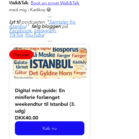
Walk&Talk
: 
Book en privat Walk&Talk
med mig i Kadikoy 😃
---
Lyt til
 podcasten "
Samtaler fra 
Istanbul
"  
følg bloggen 
på 
Facebook
, 
Instagram
, 
TikTok
YouTube
---
Populær
Digital mini-guide: En 
miniferie forlænget 
weekendtur til Istanbul (3. 
udg)
DKK40.00
Køb nu