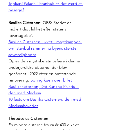
Topkapi Palads i Istanbul: Er det værd at 
besøge?
Basilica Cisternen
: OBS: Stedet er 
midlertidigt lukket efter statens 
'overtagelse'.
Basilica Cisternen lukket - magtkampen 
om Istanbul rammer nu byens største 
seværdigheder
Oplev den mystiske atmosfære i denne 
underjordiske cisterne, der blev 
genåbnet i 2022 efter en omfattende 
renovering. 
Spring køen over billet
Basilikacisternen, Det Sunkne Palads - 
den med Medusa
10 facts om Basilika Cisternen, den med 
Medusahovedet
Theodosius Cisternen
En mindre cisterne fra ca år 400 e.kr et 