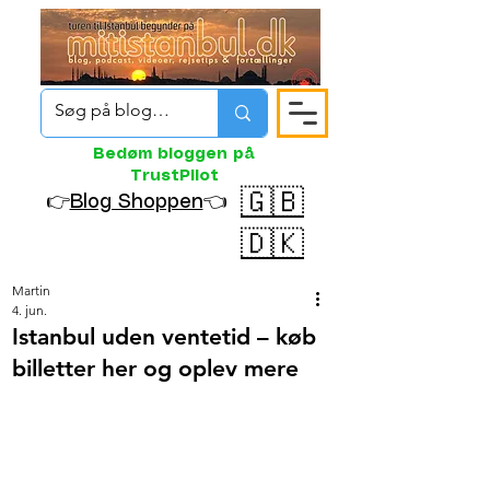
Bedøm bloggen på
TrustPilot
🇬🇧
👉
Blog Shoppen
👈
🇩🇰
Martin
4. jun.
Istanbul uden ventetid – køb
billetter her og oplev mere