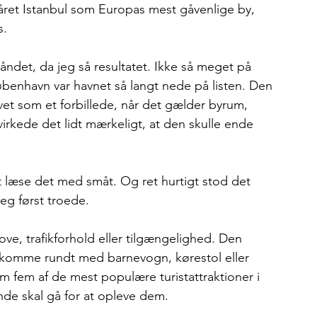
ret Istanbul som Europas mest gåvenlige by, 
s.
åndet, da jeg så resultatet. Ikke så meget på 
øbenhavn var havnet så langt nede på listen. Den 
et som et forbillede, når det gælder byrum, 
irkede det lidt mærkeligt, at den skulle ende 
t læse det med småt. Og ret hurtigt stod det 
jeg først troede.
e, trafikforhold eller tilgængelighed. Den 
t komme rundt med barnevogn, kørestol eller 
em fem af de mest populære turistattraktioner i 
de skal gå for at opleve dem.