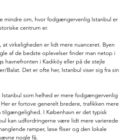
e mindre om, hvor fodgængervenlig Istanbul er 
toriske centrum er.
 at virkeligheden er lidt mere nuanceret. Byen 
ogle af de bedste oplevelser finder man netop i 
havnefronten i Kadıköy eller på de stejle 
lat. Det er ofte her, Istanbul viser sig fra sin 
at Istanbul som helhed er mere fodgængervenlig 
er er fortove generelt bredere, trafikken mere 
å tilgængelighed. I København er det typisk 
nbul kan udfordringerne være lidt mere varierede 
 manglende ramper, løse fliser og den lokale 
 nævne nogle få.