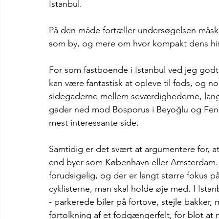
Istanbul.
På den måde fortæller undersøgelsen måsk
som by, og mere om hvor kompakt dens his
For som fastboende i Istanbul ved jeg godt,
kan være fantastisk at opleve til fods, og n
sidegaderne mellem seværdighederne, langs 
gader ned mod Bosporus i Beyoğlu og Fener/Ba
mest interessante side.
Samtidig er det svært at argumentere for, 
end byer som København eller Amsterdam. H
forudsigelig, og der er langt større fokus p
cyklisterne, man skal holde øje med. I Ista
- parkerede biler på fortove, stejle bakker,
fortolkning af et fodgængerfelt, for blot at