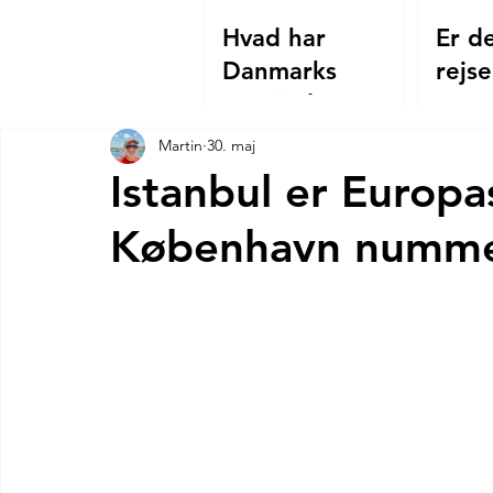
Hvad har
Er de
Danmarks
rejse
Grevinde Danner
2026
og Hagia
Martin
30. maj
Sophias
Istanbul er Europa
kejserinde
København numme
Theodora
tilfælles?