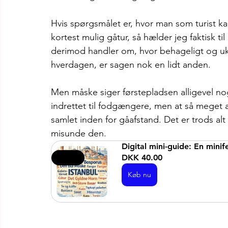
Hvis spørgsmålet er, hvor man som turist k
kortest mulig gåtur, så hælder jeg faktisk ti
derimod handler om, hvor behageligt og uk
hverdagen, er sagen nok en lidt anden.
Men måske siger førstepladsen alligevel nog
indrettet til fodgængere, men at så meget af
samlet inden for gåafstand. Det er trods al
misunde den.
Digital mini-guide: En minif
DKK 40.00
3. udg
Køb nu