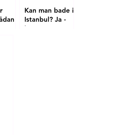
r
Kan man bade i
ådan
Istanbul? Ja -
her er
.dk til
strandene, du
skal kende