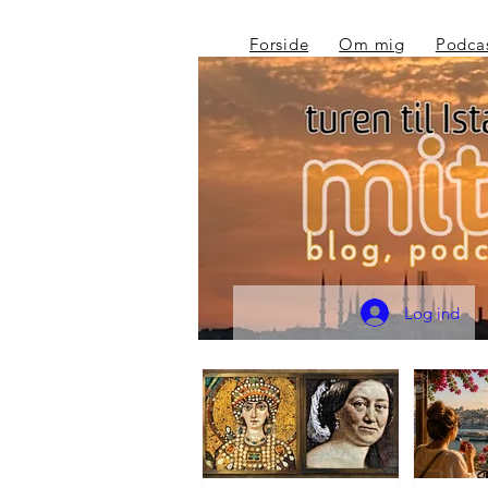
Forside
Om mig
Podca
Log ind