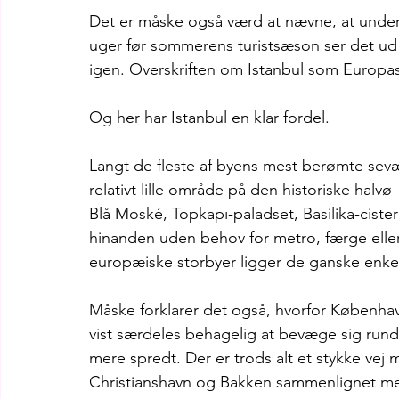
Det er måske også værd at nævne, at unders
uger før sommerens turistsæson ser det ud t
igen. Overskriften om Istanbul som Europas
Og her har Istanbul en klar fordel.
Langt de fleste af byens mest berømte sevæ
relativt lille område på den historiske halv
Blå Moské, Topkapı-paladset, Basilika-cister
hinanden uden behov for metro, færge ell
europæiske storbyer ligger de ganske enke
Måske forklarer det også, hvorfor København
vist særdeles behagelig at bevæge sig rundt
mere spredt. Der er trods alt et stykke vej m
Christianshavn og Bakken sammenlignet med