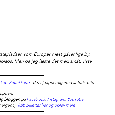
ørstepladsen som Europas mest gåvenlige by, 
ads. Men da jeg læste det med småt, viste 
kop virtuel kaffe
 - det hjælper mig med at fortsætte 
n.
hoppen.
lg bloggen 
på 
Facebook
, 
Instagram
, 
YouTube
 emergency
køb billetter her og oplev mere