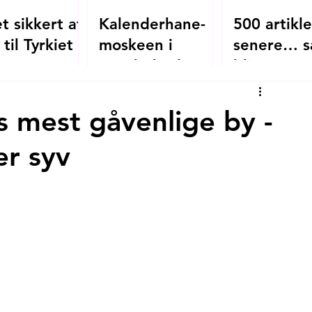
t sikkert at
Kalenderhane-
500 artikle
 til Tyrkiet i
moskeen i
senere… s
?
Istanbul - den
bliver
oversete
mitistanbul
byzantinske
s mest gåvenlige by -
kirke, der blev
r syv
moské