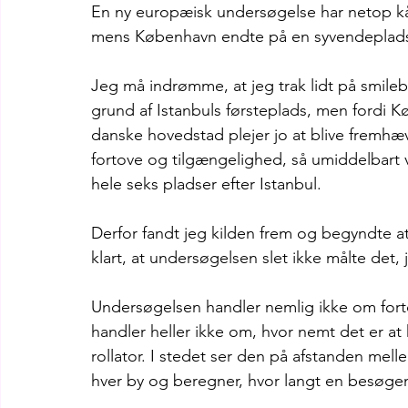
En ny europæisk undersøgelse har netop kå
mens København endte på en syvendeplad
Jeg må indrømme, at jeg trak lidt på smileb
grund af Istanbuls førsteplads, men fordi K
danske hovedstad plejer jo at blive fremhæv
fortove og tilgængelighed, så umiddelbart v
hele seks pladser efter Istanbul.
Derfor fandt jeg kilden frem og begyndte a
klart, at undersøgelsen slet ikke målte det, 
Undersøgelsen handler nemlig ikke om fortov
handler heller ikke om, hvor nemt det er a
rollator. I stedet ser den på afstanden mell
hver by og beregner, hvor langt en besøgen