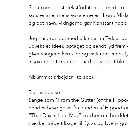
Som komponist, tekstforfatter og medprod
korstemme, mens vokalerne er i front. Miklag
og det navn, vikingerne gav Konstantinopel
Jeg har arbejdet med talenter fra Tyrkiet og e
udvekslet ideer, optaget og sendt lyd frem 
giver sangene karakter og variation, mens l
inspirerede teksturer - med et tydeligt bl
Albummet arbejder i to spor:
Det historiske
Sange som “From the Gutter (of the Hippo
hendes bevægelse fra bunden af Hippodrom
“That Day in Late May” kredser om bruddet 
trækker tråde tilbage til Byzas og byens g