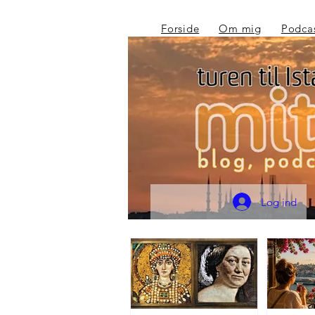
Forside
Om mig
Podca
Log ind