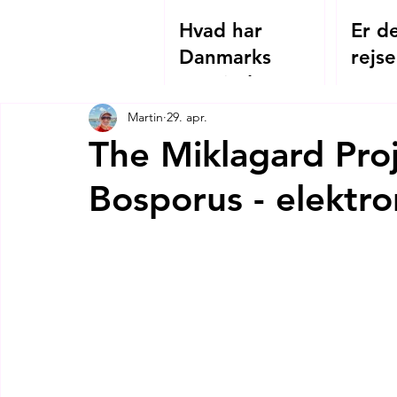
Hvad har
Er de
Danmarks
rejse
Grevinde Danner
2026
og Hagia
Martin
29. apr.
Sophias
The Miklagard Proj
kejserinde
Bosporus - elektro
Theodora
tilfælles?