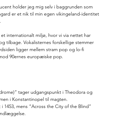
ucent holder jeg mig selv i baggrunden som 
ard er et nik til min egen vikingeland-identitet 
.
t internationalt miljø, hvor vi via nettet har 
og tilbage. Vokalisternes forskellige stemmer 
ydsiden ligger mellem stram pop og lo-fi 
ik mod 90ernes europæiske pop.
drome)” tager udgangspunkt i Theodora og 
en i Konstantinopel til magten.
i 1453, mens “Across the City of the Blind” 
rundlæggelse.