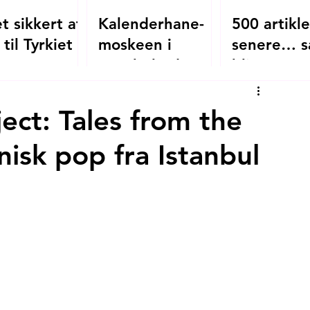
t sikkert at
Kalenderhane-
500 artikle
 til Tyrkiet i
moskeen i
senere… s
?
Istanbul - den
bliver
oversete
mitistanbul
byzantinske
ect: Tales from the
kirke, der blev
nisk pop fra Istanbul
moské