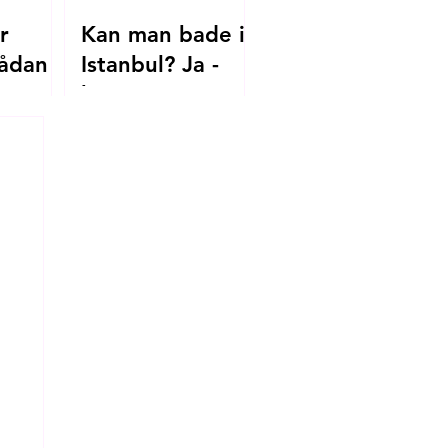
r
Kan man bade i
ådan
Istanbul? Ja -
her er
.dk til
strandene, du
skal kende