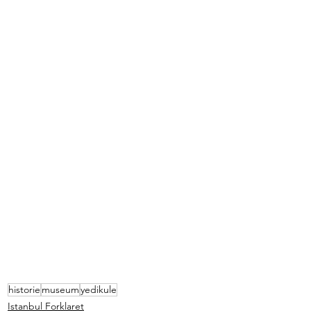
historie
museum
yedikule
Istanbul Forklaret