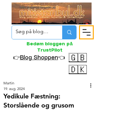
Bedøm bloggen på
TrustPilot
🇬🇧
👉
Blog Shoppen
👈
🇩🇰
Martin
19. aug. 2024
Yedikule Fæstning:
Storslående og grusom