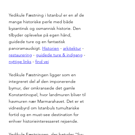
Yedikule Fæstning i Istanbul er en af de 
mange historiske perle med både 
byzantinsk og osmannisk historie. Den 
tilbyder oplevelse på egen hånd, 
guidede ture og en fantastisk 
panoramaudsigt. 
Historien
 - 
arkitektur
 - 
restaurering
 - 
guidede ture & indgang
 - 
nyttige links
 - 
find vej
Yedikule Fæstningen ligger som en 
integreret del af den imponerende 
bymur, der omkransede det gamle 
Konstantinopel, hvor landmuren bliver til 
havmuren nær Marmarahavet. Det er et 
vidnesbyrd om Istanbuls tumultariske 
fortid og en must-see destination for 
enhver historieinteresseret rejsende.
Yedikule Fæstningen, der betyder "Syv 