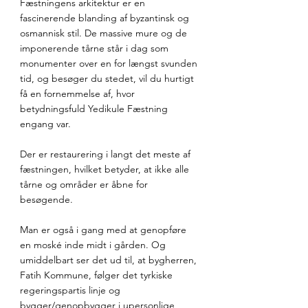
Fæstningens arkitektur er en 
fascinerende blanding af byzantinsk og 
osmannisk stil. De massive mure og de 
imponerende tårne står i dag som 
monumenter over en for længst svunden 
tid, og besøger du stedet, vil du hurtigt 
få en fornemmelse af, hvor 
betydningsfuld Yedikule Fæstning 
engang var.
Der er restaurering i langt det meste af 
fæstningen, hvilket betyder, at ikke alle 
tårne og områder er åbne for 
besøgende. 
Man er også i gang med at genopføre 
en moské inde midt i gården. Og 
umiddelbart ser det ud til, at bygherren, 
Fatih Kommune, følger det tyrkiske 
regeringspartis linje og 
bygger/genopbygger i upersonlige 