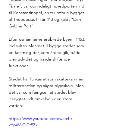
Tårne", var oprindeligt hovedporten ind 
til Konstantinopel, en triumfbue bygget 
af Theodosius II i år 413 og kaldt “Den 
Gyldne Port”. 
Efter osmannerne erobrede byen i 1453, 
lod sultan Mehmet II bygge stedet som 
en fæstning der, som årene gik, både 
blev udvidet og havde skiftende 
funktioner.
Stedet har fungeret som skattekammer, 
militærbastion og sågar pigeskole. Men 
det var som fængsel, at stedet blev 
berygtet vidt omkribg i den store 
verden.
https://www.youtube.com/watch?
v=paVvCICt5Zk