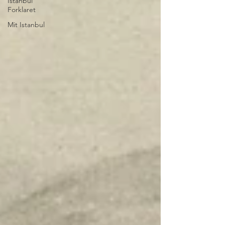
Istanbul
Forklaret
Mit Istanbul