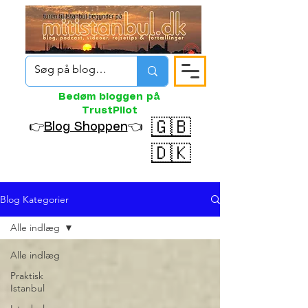
Bedøm bloggen på
TrustPilot
🇬🇧
👉
Blog Shoppen
👈
🇩🇰
Blog Kategorier
Alle indlæg
Alle indlæg
Praktisk
Istanbul