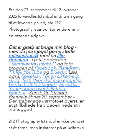
Fra den 27. september til 12. oktober 
2025 forvandles Istanbul endnu en gang 
til et levende galleri, når 212 
Photography Istanbul åbner dørene til 
sin ottende udgave. 
Det er gratis at bruge min blog - 
men du må meget gerne støtte 
mitistanbul.dk
 med en 
lille 
donation
- Lyt til podcasten 
"
Samtaler fra Istanbul
" og følg 
bloggen på 
Facebook
, 
Instagram
, 
TikTok
YouTube
 og 
Bluesky
. Læs 
også: 
Rejseklar: For en sikkerheds 
skyld
, 
Test: Hvor skal man egentlig 
booke hotel i Istanbul?
, 
Rejseklar: 
Spring-køen-over billetter i 
Istanbul
 - 
Kunst: 18. Istanbul 
Biennale åbner 20. september – 
Den trebenede kat
(fotoet øverst, er 
et stillbillede fra videoen nederst i 
indlægget)
212 Photography Istanbul er ikke bundet 
af ét tema, men insisterer på at udforske 