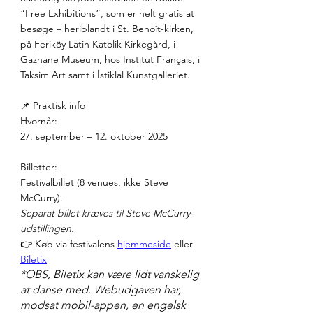
“Free Exhibitions”, som er helt gratis at 
besøge – heriblandt i St. Benoît-kirken, 
på Feriköy Latin Katolik Kirkegård, i 
Gazhane Museum, hos Institut Français, i 
Taksim Art samt i İstiklal Kunstgalleriet.
📌 Praktisk info
Hvornår:
27. september – 12. oktober 2025
Billetter:
Festivalbillet (8 venues, ikke Steve 
McCurry).
Separat billet kræves til Steve McCurry-
udstillingen.
👉 Køb via festivalens 
hjemmeside
 eller 
Biletix
*OBS, Biletix kan være lidt vanskelig 
at danse med. Webudgaven har, 
modsat mobil-appen, en engelsk 