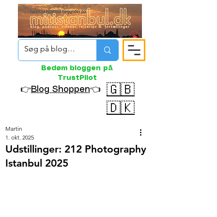
Bedøm bloggen på
TrustPilot
🇬🇧
👉
Blog Shoppen
👈
🇩🇰
Martin
1. okt. 2025
Udstillinger: 212 Photography
Istanbul 2025