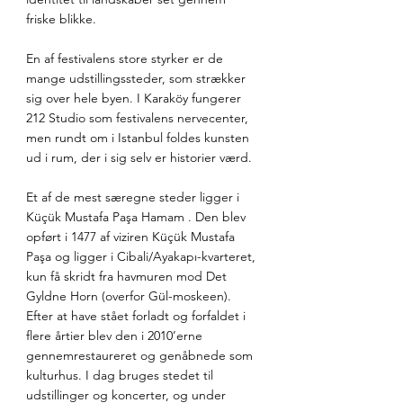
friske blikke.
En af festivalens store styrker er de 
mange udstillingssteder, som strækker 
sig over hele byen. I Karaköy fungerer 
212 Studio som festivalens nervecenter, 
men rundt om i Istanbul foldes kunsten 
ud i rum, der i sig selv er historier værd.
Et af de mest særegne steder ligger i 
Küçük Mustafa Paşa Hamam . Den blev 
opført i 1477 af viziren Küçük Mustafa 
Paşa og ligger i Cibali/Ayakapı-kvarteret, 
kun få skridt fra havmuren mod Det 
Gyldne Horn (overfor Gül-moskeen). 
Efter at have stået forladt og forfaldet i 
flere årtier blev den i 2010’erne 
gennemrestaureret og genåbnede som 
kulturhus. I dag bruges stedet til 
udstillinger og koncerter, og under 