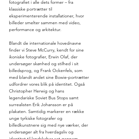
fotografiet i alle dets former – fra 
klassiske portrætter til 
eksperimenterende installationer, hvor 
billeder smelter sammen med video, 
performance og arkitektur.
Blandt de internationale hovednavne 
finder vi Steve McCurry, kendt for sine 
ikoniske fotografier, Erwin Olaf, der 
undersøger skønhed og stilhed i sit 
billedsprog, og Frank Ockenfels, som 
med blandt andet sine Bowie-portrætter 
udfordrer vores blik på identitet. Også 
Christopher Herwig og hans 
legendariske Soviet Bus Stops samt 
surrealisten Erik Johansson er på 
plakaten. Samtidig markerer en række 
unge tyrkiske fotografer og 
billedkunstnere sig med nye værker, der 
undersøger alt fra hverdagsliv og 
identitet til landskaber set gennem 