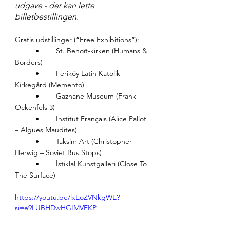
udgave - der kan lette 
billetbestillingen.
Gratis udstillinger (“Free Exhibitions”):
	•	St. Benoît-kirken (Humans & 
Borders)
	•	Feriköy Latin Katolik 
Kirkegård (Memento)
	•	Gazhane Museum (Frank 
Ockenfels 3)
	•	Institut Français (Alice Pallot 
– Algues Maudites)
	•	Taksim Art (Christopher 
Herwig – Soviet Bus Stops)
	•	İstiklal Kunstgalleri (Close To 
The Surface)
https://youtu.be/lxEoZVNkgWE?
si=e9LUBHDwHGIMVEKP