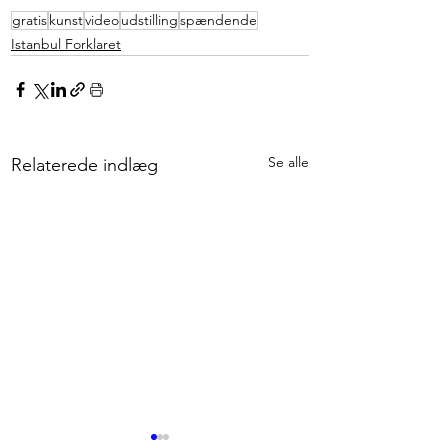
gratis
kunst
video
udstilling
spændende
Istanbul Forklaret
Se alle
Relaterede indlæg