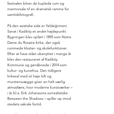
festivalen bliver de kuplede rum og 
marmorsale til en dramatisk ramme for 
samtidsfotografi.
På den asiatiske side er Yeldeğirmeni 
Sanat i Kadıköy et andet højdepunkt. 
Bygningen blev opført i 1895 som Notre 
Dame du Rosaire-kirke, der også 
rummede kloster- og skolefunktioner. 
Efter at have stået ubenyttet i mange år 
blev den restaureret af Kadıköy 
Kommune og genåbnede i 2014 som 
kultur- og kunsthus. Den tidligere 
kirkesal med sit høje loft og 
murstensvægge giver en helt særlig 
atmosfære, hvor moderne kunstværker – 
i år bl.a. Erik Johanssons surrealistiske 
Between the Shadows – spiller op imod 
stedets sakrale fortid.