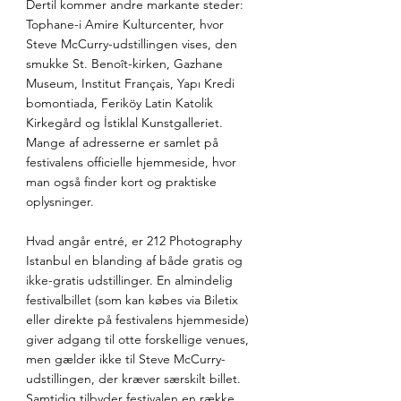
Dertil kommer andre markante steder: 
Tophane-i Amire Kulturcenter, hvor 
Steve McCurry-udstillingen vises, den 
smukke St. Benoît-kirken, Gazhane 
Museum, Institut Français, Yapı Kredi 
bomontiada, Feriköy Latin Katolik 
Kirkegård og İstiklal Kunstgalleriet. 
Mange af adresserne er samlet på 
festivalens officielle hjemmeside, hvor 
man også finder kort og praktiske 
oplysninger.
Hvad angår entré, er 212 Photography 
Istanbul en blanding af både gratis og 
ikke-gratis udstillinger. En almindelig 
festivalbillet (som kan købes via Biletix 
eller direkte på festivalens hjemmeside) 
giver adgang til otte forskellige venues, 
men gælder ikke til Steve McCurry-
udstillingen, der kræver særskilt billet. 
Samtidig tilbyder festivalen en række 