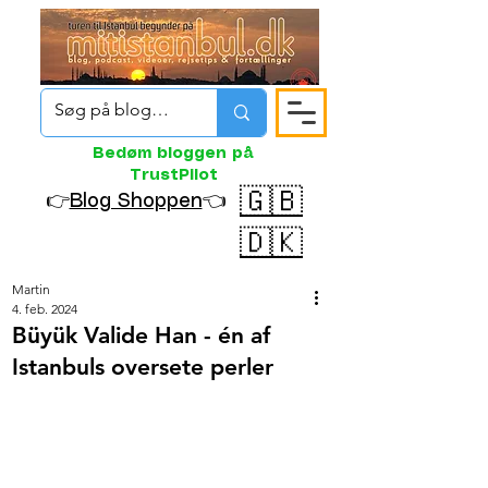
Bedøm bloggen på
TrustPilot
🇬🇧
👉
Blog Shoppen
👈
🇩🇰
Martin
4. feb. 2024
Büyük Valide Han - én af
Istanbuls oversete perler