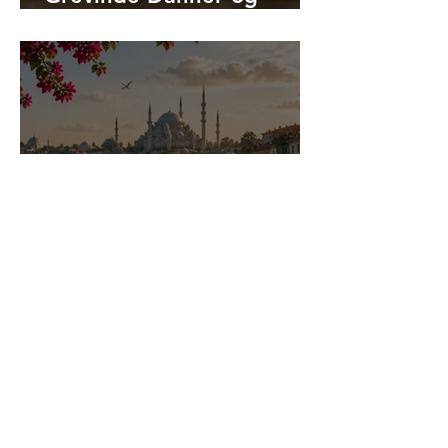
Hagia Sophias kejserinde
Theodora tilfælles?
Er det sikkert at rejse til
Tyrkiet i 2026?