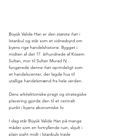
Büyük Valide Han er den største 
han
 i 
Istanbul og står som et vidnesbyrd om 
byens rige handelshistorie. Bygget i 
midten af det 17. århundrede af Kösem 
Sultan, mor til Sultan Murad IV, 
fungerede denne 
han
 oprindeligt som 
et handelscenter, der lagde hus til 
utallige handelsmænd fra hele verden. 
Dens arkitektoniske pragt og strategiske 
placering gjorde den til et centralt 
punkt i byens økonomiske liv.
I dag står Büyük Valide Han på mange 
måder som en fortryllende ruin, skjult i 
plain sight midt i Istanbuls travle 