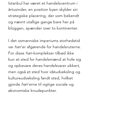
Istanbul har været et handelscentrum i 
årtusinder, en position byen skylder sin 
strategiske placering, der som bekendt 
og nævnt utallige gange bare her på 
bloggen, spænder over to kontinenter. 
I det osmanniske imperiums storhedstid 
var 
han
'er afgørende for handelsruterne. 
For disse 
han
-komplekser tilbød ikke 
kun et sted for handelsmænd at hvile sig 
og opbevare deres handelsvarer sikkert, 
men også et sted hvor idéudveksling og 
kultureudveksling fandt sted, hvilket 
gjorde 
han
'erne til vigtige sociale og 
økonomiske knudepunkter.