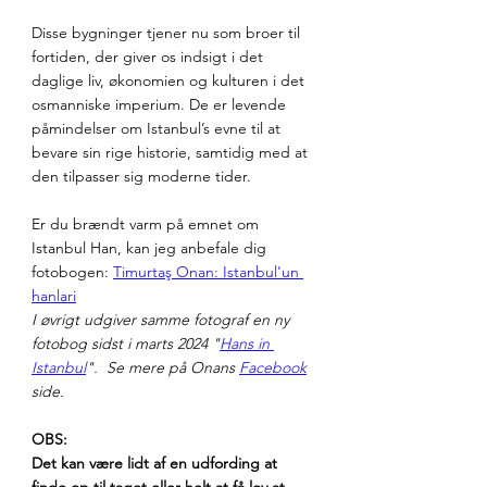
Disse bygninger tjener nu som broer til 
fortiden, der giver os indsigt i det 
daglige liv, økonomien og kulturen i det 
osmanniske imperium. De er levende 
påmindelser om Istanbul’s evne til at 
bevare sin rige historie, samtidig med at 
den tilpasser sig moderne tider.
Er du brændt varm på emnet om 
Istanbul Han, kan jeg anbefale dig 
fotobogen: 
Timurtaş Onan: Istanbul'un 
hanlari
I øvrigt udgiver samme fotograf en ny 
fotobog sidst i marts 2024 "
Hans in 
Istanbul
".  Se mere på Onans 
Facebook
side. 
OBS: 
Det kan være lidt af en udfording at 
finde op til taget eller helt at få lov at 