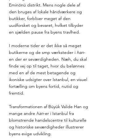
Eminönü distrikt. Mens nogle dele af 
den bruges af lokale håndværkere og 
butikker, forbliver meget af den 
uudforsket og bevaret, hvilket tilbyder 
en sjælden pause fra byens travlhed. 
I moderne tider er det ikke så meget 
butikerne og de smp værksteder i 
han
-
en der er seværdigheden. Næh, du skal 
finde vej op til taget, hvor du belønnes 
med en af de mest betagende og 
ikoniske udsigter over Istanbul, en visuel 
fortælling om byens fortid, nutid og 
fremtid.
Transformationen af Büyük Valide Han og 
mange andre 
han
-er i Istanbul fra 
blomstrende handelscentre til kulturelle 
og historiske seværdigheder illustrerer 
byens evige udvikling. 