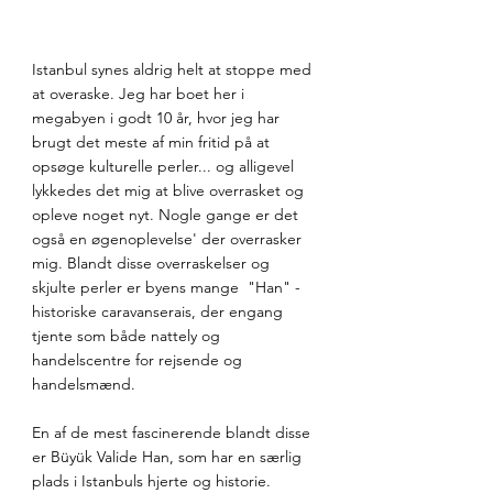
Istanbul synes aldrig helt at stoppe med 
at overaske. Jeg har boet her i 
megabyen i godt 10 år, hvor jeg har 
brugt det meste af min fritid på at 
opsøge kulturelle perler... og alligevel 
lykkedes det mig at blive overrasket og 
opleve noget nyt. Nogle gange er det 
også en øgenoplevelse' der overrasker 
mig. Blandt disse overraskelser og 
skjulte perler er byens mange  "Han" - 
historiske caravanserais, der engang 
tjente som både nattely og 
handelscentre for rejsende og 
handelsmænd.
En af de mest fascinerende blandt disse 
er Büyük Valide Han, som har en særlig 
plads i Istanbuls hjerte og historie. 