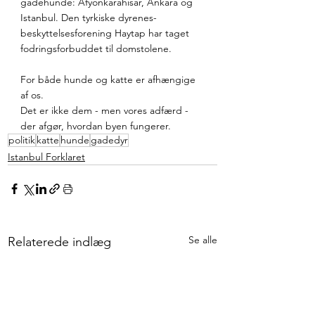
gadehunde: Afyonkarahisar, Ankara og 
Istanbul. Den tyrkiske dyrenes-
beskyttelsesforening Haytap har taget 
fodringsforbuddet til domstolene.
For både hunde og katte er afhængige 
af os.
Det er ikke dem - men vores adfærd - 
der afgør, hvordan byen fungerer.
politik
katte
hunde
gadedyr
Istanbul Forklaret
Se alle
Relaterede indlæg