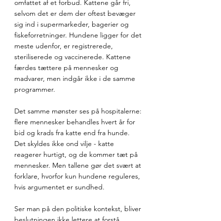
omfattet af et forbud. Kattene går fri, 
selvom det er dem der oftest bevæger 
sig ind i supermarkeder, bagerier og 
fiskeforretninger. Hundene ligger for det 
meste udenfor, er registrerede, 
steriliserede og vaccinerede. Kattene 
færdes tættere på mennesker og 
madvarer, men indgår ikke i de samme 
programmer.
Det samme mønster ses på hospitalerne: 
flere mennesker behandles hvert år for 
bid og krads fra katte end fra hunde. 
Det skyldes ikke ond vilje - katte 
reagerer hurtigt, og de kommer tæt på 
mennesker. Men tallene gør det svært at 
forklare, hvorfor kun hundene reguleres, 
hvis argumentet er sundhed.
Ser man på den politiske kontekst, bliver 
beslutningen ikke lettere at forstå. 