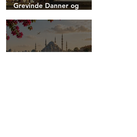
Grevinde Danner og
Hagia Sophias kejserinde
Theodora tilfælles?
Er det sikkert at rejse til
Tyrkiet i 2026?