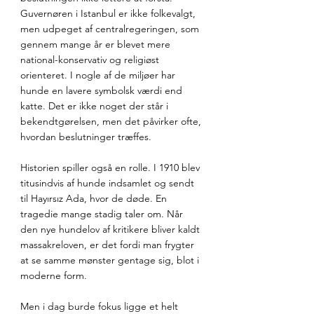
Guvernøren i Istanbul er ikke folkevalgt, 
men udpeget af centralregeringen, som 
gennem mange år er blevet mere 
national-konservativ og religiøst 
orienteret. I nogle af de miljøer har 
hunde en lavere symbolsk værdi end 
katte. Det er ikke noget der står i 
bekendtgørelsen, men det påvirker ofte, 
hvordan beslutninger træffes.
Historien spiller også en rolle. I 1910 blev 
titusindvis af hunde indsamlet og sendt 
til Hayırsız Ada, hvor de døde. En 
tragedie mange stadig taler om. Når 
den nye hundelov af kritikere bliver kaldt 
massakreloven, er det fordi man frygter 
at se samme mønster gentage sig, blot i 
moderne form.
Men i dag burde fokus ligge et helt 