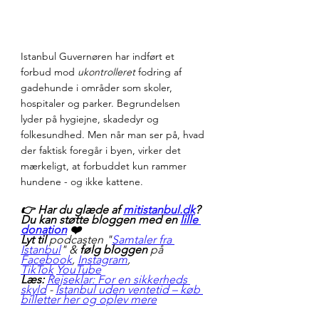
Istanbul Guvernøren har indført et 
forbud mod 
ukontrolleret
 fodring af 
gadehunde i områder som skoler, 
hospitaler og parker. Begrundelsen 
lyder på hygiejne, skadedyr og 
folkesundhed. Men når man ser på, hvad 
der faktisk foregår i byen, virker det 
mærkeligt, at forbuddet kun rammer 
hundene - og ikke kattene.
👉 Har du glæde af 
mitistanbul.dk
? 
Du kan støtte bloggen med en 
lille 
donation
 ❤️   
Lyt til
 podcasten "
Samtaler fra 
Istanbul
" & 
følg bloggen 
på 
Facebook
, 
Instagram
, 
TikTok
YouTube
Læs:
Rejseklar: For en sikkerheds 
skyld
 - 
Istanbul uden ventetid – køb 
billetter her og oplev mere