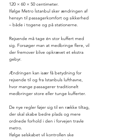
120 × 60 × 50 centimeter.
Ifølge Metro İstanbul sker ændringen af 
hensyn til passagerkomfort og sikkerhed 
– både i togene og på stationerne.
Rejsende må tage én stor kuffert med 
sig. Forsøger man at medbringe flere, vil 
der fremover blive opkrævet et ekstra 
gebyr.
Ændringen kan især få betydning for 
rejsende til og fra Istanbuls lufthavne, 
hvor mange passagerer traditionelt 
medbringer store eller tunge kufferter.
De nye regler føjer sig til en række tiltag, 
der skal skabe bedre plads og mere 
ordnede forhold i den i forvejen travle 
metro.
Ifølge selskabet vil kontrollen ske 