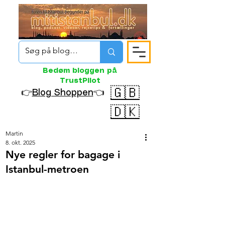
Bedøm bloggen på
TrustPilot
🇬🇧
👉
Blog Shoppen
👈
🇩🇰
Martin
8. okt. 2025
Nye regler for bagage i
Istanbul-metroen