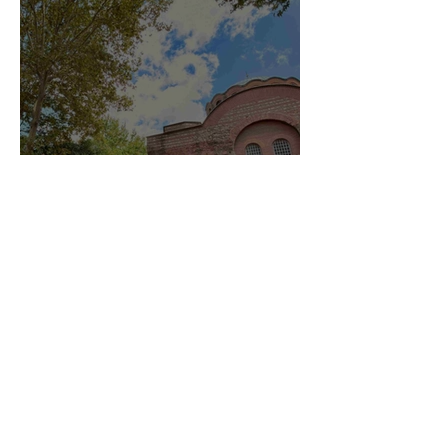
Kalenderhane-moskeen i
Istanbul - den oversete
byzantinske kirke, der
blev moské