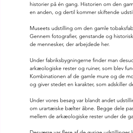
historier på én gang. Historien om den gam
en anden, og dertil kommer skiftende udstil
Museets udstilling om den gamle tobaksfabri
Gennem fotografier, genstande og historisk 
de mennesker, der arbejdede her.
Under fabriksbygningerne finder man desud
arkæologiske rester og ruiner, som blev fu
Kombinationen af de gamle mure og de mod
og giver stedet en karakter, som adskiller 
Under vores besøg var blandt andet udstill
om urartæiske bælter åbne. Begge dele passe
mellem de arkæologiske rester under de ga
Desværre var flere af de øvrige udstillinger