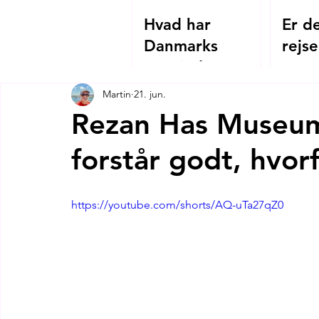
Hvad har
Er de
Danmarks
rejse
Grevinde Danner
2026
og Hagia
Martin
21. jun.
Sophias
Rezan Has Museum 
kejserinde
forstår godt, hvor
Theodora
tilfælles?
https://youtube.com/shorts/AQ-uTa27qZ0