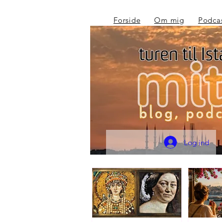
Forside
Om mig
Podca
Log ind