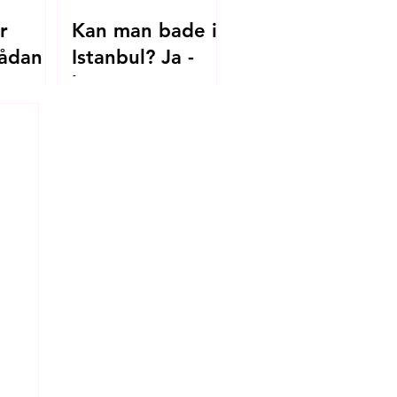
r
Kan man bade i
ådan
Istanbul? Ja -
her er
.dk til
strandene, du
skal kende