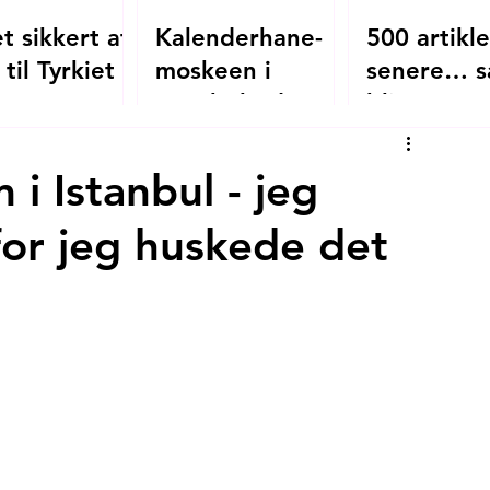
t sikkert at
Kalenderhane-
500 artikle
 til Tyrkiet i
moskeen i
senere… s
?
Istanbul - den
bliver
oversete
mitistanbul
byzantinske
i Istanbul - jeg
kirke, der blev
for jeg huskede det
moské