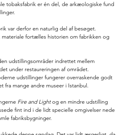
le tobaksfabrik er én del, de arkæologiske fund 
linger.
k var derfor en naturlig del af besøget. 
materiale fortælles historien om fabrikken og 
en udstillingsområder indrettet mellem 
ndet under restaureringen af området. 
erne udstillinger fungerer overraskende godt 
det fra mange andre museer i Istanbul.
ingerne 
Fire and Light
 og en mindre udstilling 
de fint ind i de lidt specielle omgivelser nede 
mle fabriksbygninger.
 lukkede denne søndag. Det var lidt ærgerligt, da 