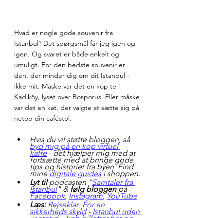
Hvad er nogle gode souvenir fra 
Istanbul? Det spørgsmål får jeg igen og 
igen. Og svaret er både enkelt og 
umuligt. For den bedste souvenir er 
den, der minder dig om dit Istanbul - 
ikke mit. Måske var det en kop te i 
Kadıköy, lyset over Bosporus. Eller måske 
var det en kat, der valgte at sætte sig på 
netop din caféstol.
Hvis du vil støtte bloggen, så 
byd mig på en kop virtuel 
kaffe
 - det hjælper mig med at 
fortsætte med at bringe gode 
tips og historier fra byen. Find 
mine 
digitale guides
 i shoppen.
Lyt til
 podcasten "
Samtaler fra 
Istanbul
" & 
følg bloggen 
på 
Facebook
, 
Instagram
, 
YouTube
Læs:
Rejseklar: For en 
sikkerheds skyld
 - 
Istanbul uden 