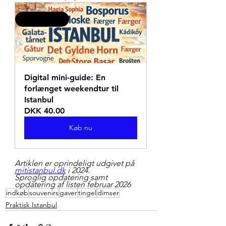
BEST SELLER
Digital mini-guide: En 
forlænget weekendtur til 
Istanbul
DKK 40.00
Køb nu
Artiklen er oprindeligt udgivet på 
mitistanbul.dk
 i 2024.
Sproglig opdatering samt 
opdatering af listen februar 2026
indkøb
souvenirs
gaver
tingel
dimser
Praktisk Istanbul