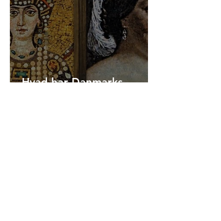
Istanbul uden ventetid – køb
billetter her og oplev mere
Hvad har Danmarks
Grevinde Danner og
Hagia Sophias kejserinde
Theodora tilfælles?