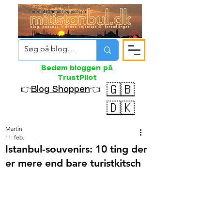
Bedøm bloggen på
TrustPilot
🇬🇧
👉
Blog Shoppen
👈
🇩🇰
Martin
11. feb.
Istanbul-souvenirs: 10 ting der
er mere end bare turistkitsch