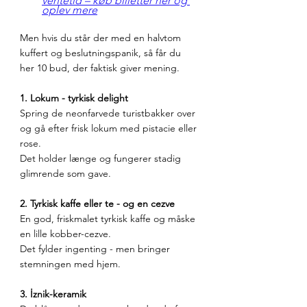
ventetid – køb billetter her og 
oplev mere
Men hvis du står der med en halvtom 
kuffert og beslutningspanik, så får du 
her 10 bud, der faktisk giver mening.
1. Lokum - tyrkisk delight
Spring de neonfarvede turistbakker over 
og gå efter frisk lokum med pistacie eller 
rose.
Det holder længe og fungerer stadig 
glimrende som gave.
2. Tyrkisk kaffe eller te - og en cezve
En god, friskmalet tyrkisk kaffe og måske 
en lille kobber-cezve.
Det fylder ingenting - men bringer 
stemningen med hjem.
3. İznik-keramik