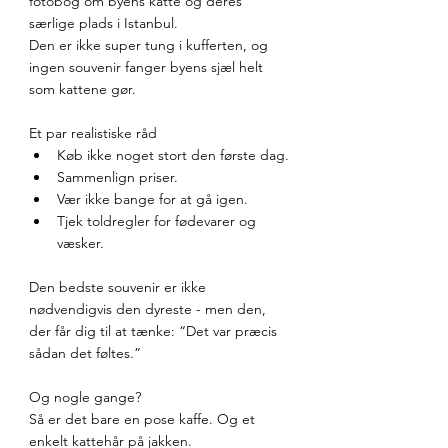
fotobog om byens katte og deres 
særlige plads i Istanbul.
Den er ikke super tung i kufferten, og 
ingen souvenir fanger byens sjæl helt 
som kattene gør.
Et par realistiske råd
Køb ikke noget stort den første dag.
Sammenlign priser.
Vær ikke bange for at gå igen.
Tjek toldregler for fødevarer og 
væsker.
Den bedste souvenir er ikke 
nødvendigvis den dyreste - men den, 
der får dig til at tænke: “Det var præcis 
sådan det føltes.”
Og nogle gange?
Så er det bare en pose kaffe. Og et 
enkelt kattehår på jakken.