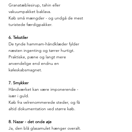
Granatæblesirup, tahin eller 
vakuumpakket baklava.
Køb små mængder - og undgå de mest 
turistede færdigpakker.
6. Tekstiler
De tynde hammam-håndklæder fylder 
næsten ingenting og tørrer hurtigt.
Praktiske, pæne og langt mere 
anvendelige end endnu en 
køleskabsmagnet. 
7. Smykker
Håndværket kan være imponerende - 
især i guld.
Køb fra velrenommerede steder, og få 
altid dokumentation ved større køb.
8. Nazar - det onde øje
Ja, den blå glasamulet hænger overalt.