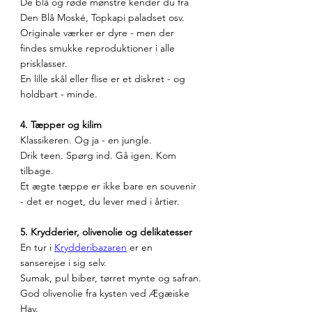
De blå og røde mønstre kender du fra 
Den Blå Moské, Topkapi paladset osv.
Originale værker er dyre - men der 
findes smukke reproduktioner i alle 
prisklasser.
En lille skål eller flise er et diskret - og 
holdbart - minde.
4. Tæpper og kilim
Klassikeren. Og ja - en jungle.
Drik teen. Spørg ind. Gå igen. Kom 
tilbage.
Et ægte tæppe er ikke bare en souvenir 
- det er noget, du lever med i årtier.
5. Krydderier, olivenolie og delikatesser
En tur i 
Krydderibazaren
 er en 
sanserejse i sig selv.
Sumak, pul biber, tørret mynte og safran.
God olivenolie fra kysten ved Ægæiske 
Hav.