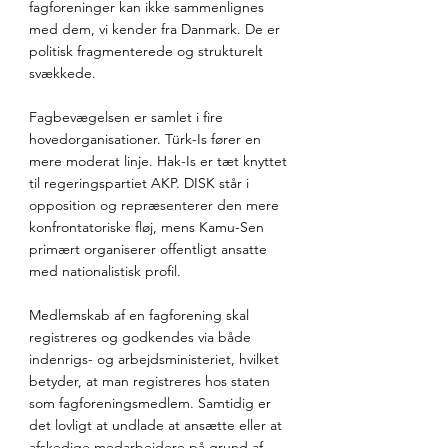
fagforeninger kan ikke sammenlignes 
med dem, vi kender fra Danmark. De er 
politisk fragmenterede og strukturelt 
svækkede.
Fagbevægelsen er samlet i fire 
hovedorganisationer. Türk-Is fører en 
mere moderat linje. Hak-Is er tæt knyttet 
til regeringspartiet AKP. DISK står i 
opposition og repræsenterer den mere 
konfrontatoriske fløj, mens Kamu-Sen 
primært organiserer offentligt ansatte 
med nationalistisk profil.
Medlemskab af en fagforening skal 
registreres og godkendes via både 
indenrigs- og arbejdsministeriet, hvilket 
betyder, at man registreres hos staten 
som fagforeningsmedlem. Samtidig er 
det lovligt at undlade at ansætte eller at 
afskedige medarbejdere på grund af 