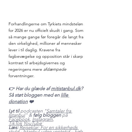
Forhandlingerne om Tyrkiets mindsteløn 
for 2026 er nu officielt skudt i gang. Som 
så mange gange før foregår de langt fra 
den virkelighed, millioner af mennesker 
lever i til daglig. Kravene fra 
fagbevægelse og opposition står i skarp 
kontrast til arbejdsgivernes og 
regeringens mere 
afdæmpede
forventninger.
👉 Har du glæde af 
mitistanbul.dk
? 
Så støt bloggen med en 
lille 
donation
 ❤️   
Lyt til
 podcasten "
Samtaler fra 
Istanbul
" & 
følg bloggen 
på 
Facebook
, 
Instagram
, 
TikTok
YouTube
Læs:
Rejseklar: For en sikkerheds 
skyld
 - 
Istanbul uden ventetid – køb 