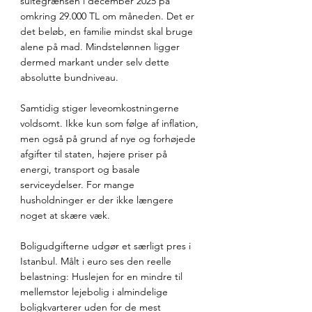
sultegrænsen i december 2025 på 
omkring 29.000 TL om måneden. Det er 
det beløb, en familie mindst skal bruge 
alene på mad. Mindstelønnen ligger 
dermed markant under selv dette 
absolutte bundniveau.
Samtidig stiger leveomkostningerne 
voldsomt. Ikke kun som følge af inflation, 
men også på grund af nye og forhøjede 
afgifter til staten, højere priser på 
energi, transport og basale 
serviceydelser. For mange 
husholdninger er der ikke længere 
noget at skære væk.
Boligudgifterne udgør et særligt pres i 
Istanbul. Målt i euro ses den reelle 
belastning: Huslejen for en mindre til 
mellemstor lejebolig i almindelige 
boligkvarterer uden for de mest 