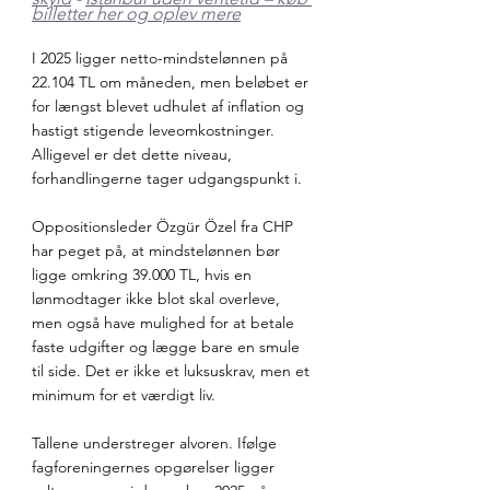
billetter her og oplev mere
I 2025 ligger netto-mindstelønnen på 
22.104 TL om måneden, men beløbet er 
for længst blevet udhulet af inflation og 
hastigt stigende leveomkostninger. 
Alligevel er det dette niveau, 
forhandlingerne tager udgangspunkt i.
Oppositionsleder Özgür Özel fra CHP 
har peget på, at mindstelønnen bør 
ligge omkring 39.000 TL, hvis en 
lønmodtager ikke blot skal overleve, 
men også have mulighed for at betale 
faste udgifter og lægge bare en smule 
til side. Det er ikke et luksuskrav, men et 
minimum for et værdigt liv.
Tallene understreger alvoren. Ifølge 
fagforeningernes opgørelser ligger 