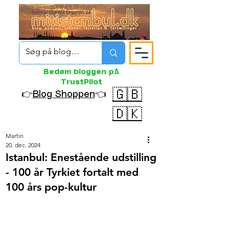
Bedøm bloggen på
TrustPilot
🇬🇧
👉
Blog Shoppen
👈
🇩🇰
Martin
20. dec. 2024
Istanbul: Enestående udstilling
- 100 år Tyrkiet fortalt med
100 års pop-kultur