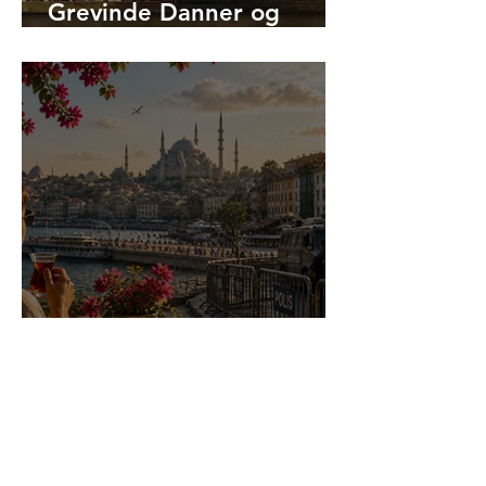
Grevinde Danner og
Hagia Sophias kejserinde
Theodora tilfælles?
Er det sikkert at rejse til
Tyrkiet i 2026?