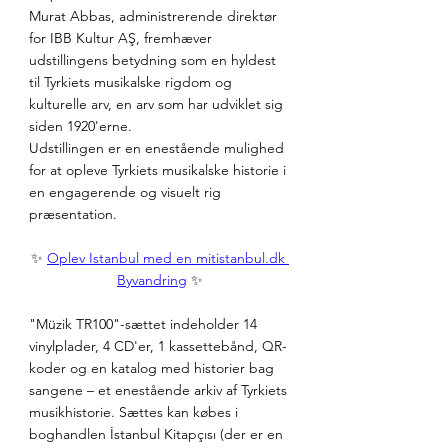
Murat Abbas, administrerende direktør 
for IBB Kultur AŞ, fremhæver 
udstillingens betydning som en hyldest 
til Tyrkiets musikalske rigdom og 
kulturelle arv, en arv som har udviklet sig 
siden 1920'erne.  
Udstillingen er en enestående mulighed 
for at opleve Tyrkiets musikalske historie i 
en engagerende og visuelt rig 
præsentation. 
✨ 
Oplev Istanbul med en mitistanbul.dk 
Byvandring
 ✨
"Müzik TR100"-sættet indeholder 14 
vinylplader, 4 CD'er, 1 kassettebånd, QR-
koder og en katalog med historier bag 
sangene – et enestående arkiv af Tyrkiets 
musikhistorie. Sættes kan købes i 
boghandlen İstanbul Kitapçısı (der er en 