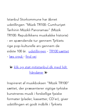
Istanbul Storkommune har åbnet 
udstillingen "Müzik TR100: Cumhuriyet 
Tarihinin Müzikli Panoraması" (Müzik 
TR100: Republikkens musikalske historie) 
- en spændende tur gennem Tyrkiets 
rige pop-kulturelle arv gennem de 
sidste 100 år.  
udstillingen
 - 
TR100 sættet
- 
læs også 
- 
find vej
💫 
klik og støt mitistanbul.dk med lidt 
håndører
 💫
Inspireret af musikboksen "Müzik TR100" 
sættet, der præsenterer vigtige tyrkiske 
kunstneres musik i forskellige fysiske 
formater (plader, kassetter, CD'er), giver 
udstillingen et godt indblik i Tyrkiets 