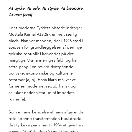
At dyrke: At avle. At styrke. At beundre. 
At ære [aba]
I det moderne Tyrkiets historie indtager 
Mustafa Kemal Atatürk en helt særlig 
plads. Han var manden, der i 1923 stod i 
spidsen for grundlæggelsen af den nye 
tyrkiske republik i kølvandet på det 
mægtige Osmannerriges fald, og han 
satte gang i en række dybtgående 
politiske, økonomiske og kulturelle 
reformer [a, b]. Hans klare mål var at 
forme en moderne, republikansk og 
sekulær nationalstat ud af imperiets 
ruiner [a]. 
Som en anerkendelse af hans afgørende 
rolle i denne transformation besluttede 
det tyrkiske parlament i 1934 at give ham 
navnet Atatürk, der så smukt betyder 