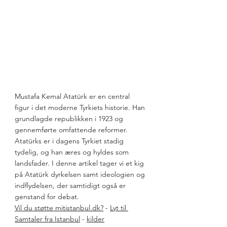
Mustafa Kemal Atatürk er en central 
figur i det moderne Tyrkiets historie. Han 
grundlagde republikken i 1923 og 
gennemførte omfattende reformer. 
Atatürks er i dagens Tyrkiet stadig 
tydelig, og han æres og hyldes som 
landsfader. I denne artikel tager vi et kig 
på Atatürk dyrkelsen samt ideologien og 
indflydelsen, der samtidigt også er 
genstand for debat. 
Vil du støtte mitistanbul.dk?
 - 
Lyt til 
Samtaler fra Istanbul
 - 
kilder