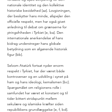
nationale identitet og den kollektive 
historiske bevidsthed [az]. Lovgivningen, 
der beskytter hans minde, afspejler den 
officielle respekt, men har også givet 
anledning til debat om grænserne for 
ytringsfriheden i Tyrkiet [e, ba]. Den 
internationale anerkendelse af hans 
bidrag understreger hans globale 
betydning som en afgørende historisk 
figur [bb].
Selvom Atatürk fortsat nyder enorm 
respekt i Tyrkiet, har der været både 
kontroverser og en udvikling i synet på 
ham og hans ideologi, kemalismen [bc]. 
Spørgsmålet om religionens rolle i 
samfundet har været et konstant og til 
tider bittert stridspunkt mellem 
sekulære og islamiske kræfter siden 
republikkens grundlæggelse [e, f, bd]. 