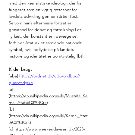
med den kemalistiske ideologi, der har 
fungeret som en vigtig rettesnor for 
landets udvikling gennem årtier [bs]. 
Selvom hans eftermæle fortsat er 
genstand for debat og fortolkning i et 
Tyrkiet, der konstant er i bevægelse, 
forbliver Atatürk et samlende nationalt 
symbol, hvis indflydelse på landets 
historie og identitet er uomtvistelig [bt].
Kilder brugt
[aba] 
https://ordnet.dk/ddo/ordbog?
query=dyrke
[a] 
(
https://en.wikipedia.org/wiki/Mustafa_Ke
mal_Atat%C3%BCrk
) 
[b] 
(
https://da.wikipedia.org/wiki/Kemal_Atat
%C3%BCrk
) 
[c] 
https://www.weekendavisen.dk/2023-