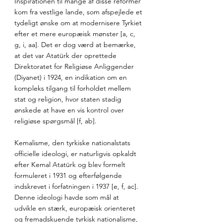
Inspirationen til mange af disse reformer 
kom fra vestlige lande, som afspejlede et 
tydeligt ønske om at modernisere Tyrkiet 
efter et mere europæisk mønster [a, c, 
g, i, aa]. Det er dog værd at bemærke, 
at det var Atatürk der oprettede 
Direktoratet for Religiøse Anliggender 
(Diyanet) i 1924, en indikation om en 
kompleks tilgang til forholdet mellem 
stat og religion, hvor staten stadig 
ønskede at have en vis kontrol over 
religiøse spørgsmål [f, ab].
Kemalisme, den tyrkiske nationalstats 
officielle ideologi, er naturligvis opkaldt 
efter Kemal Atatürk og blev formelt 
formuleret i 1931 og efterfølgende 
indskrevet i forfatningen i 1937 [e, f, ac]. 
Denne ideologi havde som mål at 
udvikle en stærk, europæisk orienteret 
og fremadskuende tyrkisk nationalisme, 