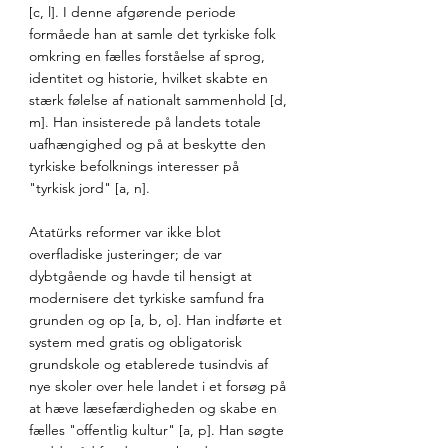
[c, l]. I denne afgørende periode 
formåede han at samle det tyrkiske folk 
omkring en fælles forståelse af sprog, 
identitet og historie, hvilket skabte en 
stærk følelse af nationalt sammenhold [d, 
m]. Han insisterede på landets totale 
uafhængighed og på at beskytte den 
tyrkiske befolknings interesser på 
"tyrkisk jord" [a, n].
Atatürks reformer var ikke blot 
overfladiske justeringer; de var 
dybtgående og havde til hensigt at 
modernisere det tyrkiske samfund fra 
grunden og op [a, b, o]. Han indførte et 
system med gratis og obligatorisk 
grundskole og etablerede tusindvis af 
nye skoler over hele landet i et forsøg på 
at hæve læsefærdigheden og skabe en 
fælles "offentlig kultur" [a, p]. Han søgte 