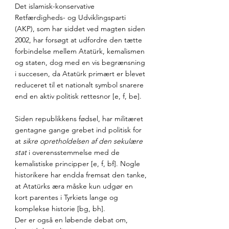
Det islamisk-konservative 
Retfærdigheds- og Udviklingsparti 
(AKP), som har siddet ved magten siden 
2002, har forsøgt at udfordre den tætte 
forbindelse mellem Atatürk, kemalismen 
og staten, dog med en vis begrænsning 
i succesen, da Atatürk primært er blevet 
reduceret til et nationalt symbol snarere 
end en aktiv politisk rettesnor [e, f, be]. 
Siden republikkens fødsel, har militæret 
gentagne gange grebet ind politisk for 
at 
sikre opretholdelsen af den sekulære 
stat
 i overensstemmelse med de 
kemalistiske principper [e, f, bf]. Nogle 
historikere har endda fremsat den tanke, 
at Atatürks æra måske kun udgør en 
kort parentes i Tyrkiets lange og 
komplekse historie [bg, bh]. 
Der er også en løbende debat om, 