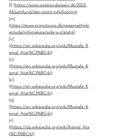
[l] (
https://www.weekendavisen.dk/2023-
43/samfund/den-store-tyrkificering
) 
[m] 
(
https://www.primotours.dk/rejsemal/tyrki
et/side/infomappe/side-a-z/atatrk
) 
[n] 
((
https://en.wikipedia.org/wiki/Mustafa_K
emal_Atat%C3%BCrk
)) 
[o] 
((
https://en.wikipedia.org/wiki/Mustafa_K
emal_Atat%C3%BCrk
)) 
[p] 
((
https://en.wikipedia.org/wiki/Mustafa_K
emal_Atat%C3%BCrk
)) 
[q] 
((
https://en.wikipedia.org/wiki/Mustafa_K
emal_Atat%C3%BCrk
)) 
[r] 
((
https://da.wikipedia.org/wiki/Kemal_Ata
t%C3%BCrk
)) 