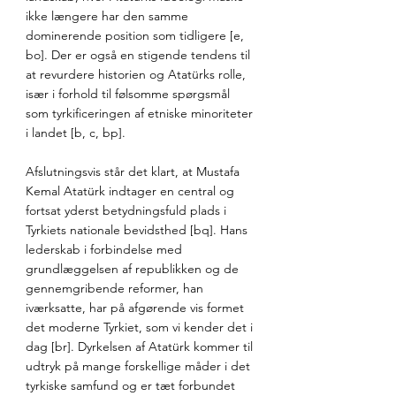
ikke længere har den samme 
dominerende position som tidligere [e, 
bo]. Der er også en stigende tendens til 
at revurdere historien og Atatürks rolle, 
især i forhold til følsomme spørgsmål 
som tyrkificeringen af etniske minoriteter 
i landet [b, c, bp].
Afslutningsvis står det klart, at Mustafa 
Kemal Atatürk indtager en central og 
fortsat yderst betydningsfuld plads i 
Tyrkiets nationale bevidsthed [bq]. Hans 
lederskab i forbindelse med 
grundlæggelsen af republikken og de 
gennemgribende reformer, han 
iværksatte, har på afgørende vis formet 
det moderne Tyrkiet, som vi kender det i 
dag [br]. Dyrkelsen af Atatürk kommer til 
udtryk på mange forskellige måder i det 
tyrkiske samfund og er tæt forbundet 