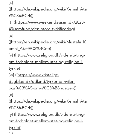
[s] 
((
https://da.wikipedia.org/wiki/Kemal_Ata
t%C3%BCrk
)) 
[t] (
https://www.weekendavisen.dk/2023-
43/samfund/den-store-tyrkificering
) 
[u] 
((
https://en.wikipedia.org/wiki/Mustafa_K
emal_Atat%C3%BCrk
)) 
[v] (
https://www.religion.dk/viden/ti-ting-
om-forholdet-mellem-stat-og-religion-i-
tyrkiet
) 
[w] ((
https://www.kristeligt-
dagblad.dk/udland/tyrkerne-hviler-
ogs%C3%A5-om-s%C3%B8ndagen
)) 
[x] 
((
https://da.wikipedia.org/wiki/Kemal_Ata
t%C3%BCrk
)) 
[y] (
https://www.religion.dk/viden/ti-ting-
om-forholdet-mellem-stat-og-religion-i-
tyrkiet
) 
[z] 