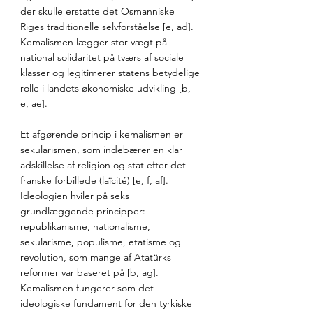
der skulle erstatte det Osmanniske 
Riges traditionelle selvforståelse [e, ad]. 
Kemalismen lægger stor vægt på 
national solidaritet på tværs af sociale 
klasser og legitimerer statens betydelige 
rolle i landets økonomiske udvikling [b, 
e, ae]. 
Et afgørende princip i kemalismen er 
sekularismen, som indebærer en klar 
adskillelse af religion og stat efter det 
franske forbillede (laïcité) [e, f, af]. 
Ideologien hviler på seks 
grundlæggende principper: 
republikanisme, nationalisme, 
sekularisme, populisme, etatisme og 
revolution, som mange af Atatürks 
reformer var baseret på [b, ag]. 
Kemalismen fungerer som det 
ideologiske fundament for den tyrkiske 