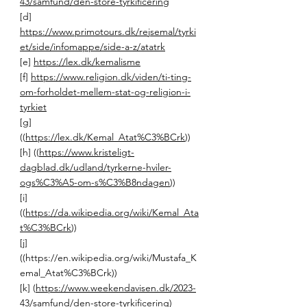
43/samfund/den-store-tyrkificering
[d] 
https://www.primotours.dk/rejsemal/tyrki
et/side/infomappe/side-a-z/atatrk
[e] 
https://lex.dk/kemalisme
[f] 
https://www.religion.dk/viden/ti-ting-
om-forholdet-mellem-stat-og-religion-i-
tyrkiet
[g] 
((
https://lex.dk/Kemal_Atat%C3%BCrk
)) 
[h] ((
https://www.kristeligt-
dagblad.dk/udland/tyrkerne-hviler-
ogs%C3%A5-om-s%C3%B8ndagen
)) 
[i] 
((
https://da.wikipedia.org/wiki/Kemal_Ata
t%C3%BCrk
))
[j] 
((
https://en.wikipedia.org/wiki/Mustafa_K
emal_Atat%C3%BCrk
)) 
[k] (
https://www.weekendavisen.dk/2023-
43/samfund/den-store-tyrkificering
) 