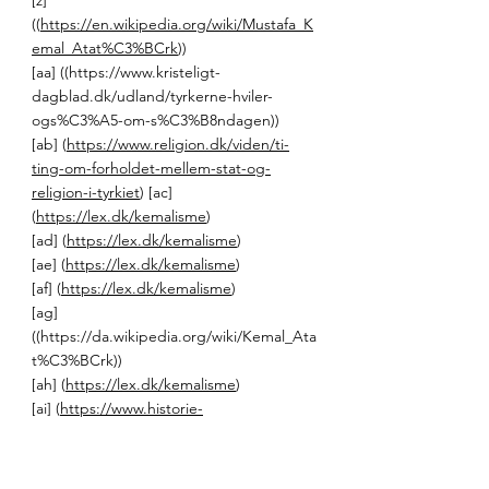
((
https://en.wikipedia.org/wiki/Mustafa_K
emal_Atat%C3%BCrk
)) 
[aa] ((
https://www.kristeligt-
dagblad.dk/udland/tyrkerne-hviler-
ogs%C3%A5-om-s%C3%B8ndagen
)) 
[ab] (
https://www.religion.dk/viden/ti-
ting-om-forholdet-mellem-stat-og-
religion-i-tyrkiet
) [ac] 
(
https://lex.dk/kemalisme
) 
[ad] (
https://lex.dk/kemalisme
) 
[ae] (
https://lex.dk/kemalisme
) 
[af] (
https://lex.dk/kemalisme
) 
[ag] 
((
https://da.wikipedia.org/wiki/Kemal_Ata
t%C3%BCrk
)) 
[ah] (
https://lex.dk/kemalisme
) 
[ai] (
https://www.historie-
online.dk/boger/anmeldelser-5-
5/oversoeisk/bogfeature-tyrkiet-1923-
2013-fra-atatuerk-til-erdogan
) 