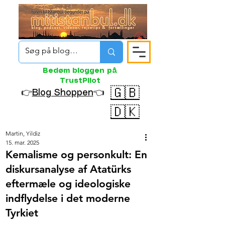
Bedøm bloggen på
TrustPilot
🇬🇧
👉
Blog Shoppen
👈
🇩🇰
Martin, Yildiz
15. mar. 2025
Kemalisme og personkult: En
diskursanalyse af Atatürks
eftermæle og ideologiske
indflydelse i det moderne
Tyrkiet