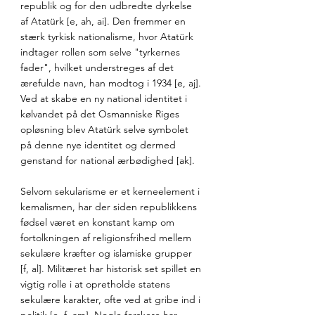
republik og for den udbredte dyrkelse 
af Atatürk [e, ah, ai]. Den fremmer en 
stærk tyrkisk nationalisme, hvor Atatürk 
indtager rollen som selve "tyrkernes 
fader", hvilket understreges af det 
ærefulde navn, han modtog i 1934 [e, aj]. 
Ved at skabe en ny national identitet i 
kølvandet på det Osmanniske Riges 
opløsning blev Atatürk selve symbolet 
på denne nye identitet og dermed 
genstand for national ærbødighed [ak]. 
Selvom sekularisme er et kerneelement i 
kemalismen, har der siden republikkens 
fødsel været en konstant kamp om 
fortolkningen af religionsfrihed mellem 
sekulære kræfter og islamiske grupper 
[f, al]. Militæret har historisk set spillet en 
vigtig rolle i at opretholde statens 
sekulære karakter, ofte ved at gribe ind i 
politik [e, f, am]. Nogle forskere har 