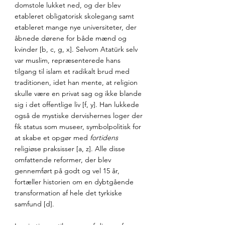
domstole lukket ned, og der blev 
etableret obligatorisk skolegang samt 
etableret mange nye universiteter, der 
åbnede dørene for både mænd og 
kvinder [b, c, g, x]. Selvom Atatürk selv 
var muslim, repræsenterede hans 
tilgang til islam et radikalt brud med 
traditionen, idet han mente, at religion 
skulle være en privat sag og ikke blande 
sig i det offentlige liv [f, y]. Han lukkede 
også de mystiske dervishernes loger der 
fik status som museer, symbolpolitisk for 
at skabe et opgør med 
fortidens
religiøse praksisser [a, z]. Alle disse 
omfattende reformer, der blev 
gennemført på godt og vel 15 år, 
fortæller historien om en dybtgående 
transformation af hele det tyrkiske 
samfund [d]. 