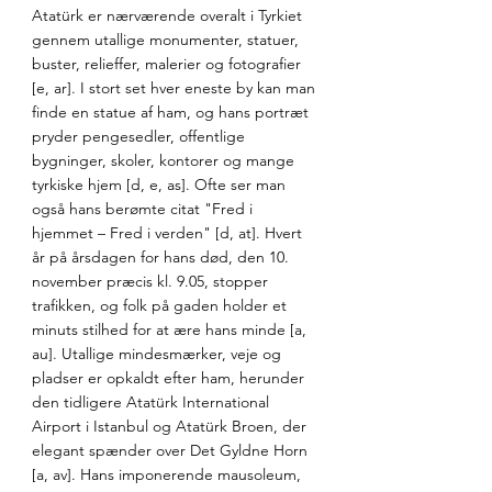
Atatürk er nærværende overalt i Tyrkiet 
gennem utallige monumenter, statuer, 
buster, relieffer, malerier og fotografier 
[e, ar]. I stort set hver eneste by kan man 
finde en statue af ham, og hans portræt 
pryder pengesedler, offentlige 
bygninger, skoler, kontorer og mange 
tyrkiske hjem [d, e, as]. Ofte ser man 
også hans berømte citat "Fred i 
hjemmet – Fred i verden" [d, at]. Hvert 
år på årsdagen for hans død, den 10. 
november præcis kl. 9.05, stopper 
trafikken, og folk på gaden holder et 
minuts stilhed for at ære hans minde [a, 
au]. Utallige mindesmærker, veje og 
pladser er opkaldt efter ham, herunder 
den tidligere Atatürk International 
Airport i Istanbul og Atatürk Broen, der 
elegant spænder over Det Gyldne Horn 
[a, av]. Hans imponerende mausoleum, 