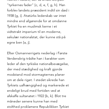
"tyrkernes fader" [c, d, e, f, g, h]. Han 
forblev landets præsident indtil sin død i 
1938 [g, i]. Atatürks lederskab var intet 
mindre end afgørende for at omdanne 
Tyrkiet fra en muslimsk kerne i et 
vidtstrakt imperium til en moderne, 
sekulær nationalstat, der kunne stå på 
egne ben [a, j]. 
Efter Osmannerrigets nederlag i Første 
Verdenskrig trådte han i karakter som 
leder af den tyrkiske nationalbevægelse, 
der med stædighed og kraft gjorde 
modstand mod stormagternes planer 
om at dele riget. I stedet sikrede han 
Tyrkiets uafhængighed og markerede et 
endeligt brud med fortiden ved at 
afskaffe sultanatet i 1922 [b, k]. Blot tre 
måneder senere kunne han med 
stolthed proklamere Republikken Tyrkiet 