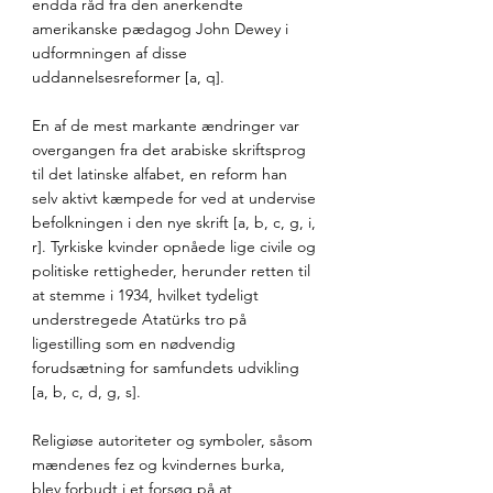
endda råd fra den anerkendte 
amerikanske pædagog John Dewey i 
udformningen af disse 
uddannelsesreformer [a, q]. 
En af de mest markante ændringer var 
overgangen fra det arabiske skriftsprog 
til det latinske alfabet, en reform han 
selv aktivt kæmpede for ved at undervise 
befolkningen i den nye skrift [a, b, c, g, i, 
r]. Tyrkiske kvinder opnåede lige civile og 
politiske rettigheder, herunder retten til 
at stemme i 1934, hvilket tydeligt 
understregede Atatürks tro på 
ligestilling som en nødvendig 
forudsætning for samfundets udvikling 
[a, b, c, d, g, s]. 
Religiøse autoriteter og symboler, såsom 
mændenes fez og kvindernes burka, 
blev forbudt i et forsøg på at 