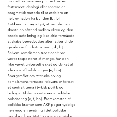
hvorvidt kemalismen primært var en 
fasttømret ideologi eller snarere en 
pragmatisk metode til at etablere en 
helt ny nation fra bunden [bi, bj]. 
Kritikere har peget på, at kemalismen 
skabte en afstand mellem eliten og den 
brede befolkning og ikke altid formåede 
at skabe bæredygtige alternativer til de 
gamle samfundsstrukturer [bk, bl]. 
Selvom kemalismen traditionelt har 
været respekteret af mange, har den 
ikke været universelt elsket og dyrket af 
alle dele af befolkningen [e, bm]. 
Spørgsmålet om Atatürks arv og 
kemalismens fortsatte relevans er fortsat 
et centralt tema i tyrkisk politik og 
bidrager til den eksisterende politiske 
polarisering [e, f, bn]. Fremkomsten af 
politiske kræfter som AKP peger tydeligt 
hen mod en ændring i det politiske 
landskab, hvor Atatürks ideologi måske 