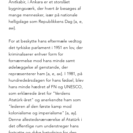
Anıtkabir, i Ankara er et storslået 
bygningsværk, der hvert år besøges af 
mange mennesker, især på nationale 
helligdage som Republikkens Dag [a, e, 
aw]. 
For at beskytte hans eftermæle vedtog 
det tyrkiske parlament i 1951 en lov, der 
kriminaliserer enhver form for 
fornærmelse mod hans minde samt 
ødelæggelse af genstande, der 
repræsenterer ham [a, e, ax]. I 1981, på 
hundredeårsdagen for hans fødsel, blev 
hans minde hædret af FN og UNESCO, 
som erklærede året for "Verdens 
Atatürk-året" og anerkendte ham som 
"lederen af den første kamp mod 
kolonialisme og imperialisme" [a, ay]. 
Denne allestedsnærværelse af Atatürk i 
det offentlige rum understreger hans 
fortsatte og dybe betydning for den 