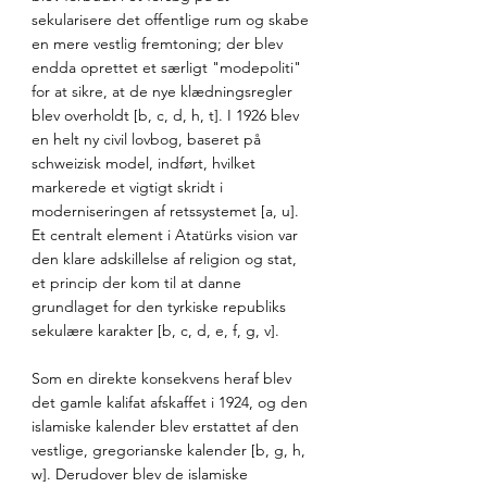
sekularisere det offentlige rum og skabe 
en mere vestlig fremtoning; der blev 
endda oprettet et særligt "modepoliti" 
for at sikre, at de nye klædningsregler 
blev overholdt [b, c, d, h, t]. I 1926 blev 
en helt ny civil lovbog, baseret på 
schweizisk model, indført, hvilket 
markerede et vigtigt skridt i 
moderniseringen af retssystemet [a, u]. 
Et centralt element i Atatürks vision var 
den klare adskillelse af religion og stat, 
et princip der kom til at danne 
grundlaget for den tyrkiske republiks 
sekulære karakter [b, c, d, e, f, g, v]. 
Som en direkte konsekvens heraf blev 
det gamle kalifat afskaffet i 1924, og den 
islamiske kalender blev erstattet af den 
vestlige, gregorianske kalender [b, g, h, 
w]. Derudover blev de islamiske 