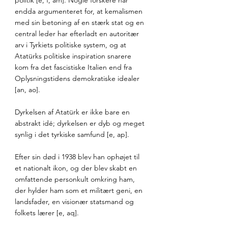
endda argumenteret for, at kemalismen 
med sin betoning af en stærk stat og en 
central leder har efterladt en autoritær 
arv i Tyrkiets politiske system, og at 
Atatürks politiske inspiration snarere 
kom fra det fascistiske Italien end fra 
Oplysningstidens demokratiske idealer 
[an, ao].
Dyrkelsen af Atatürk er ikke bare en 
abstrakt idé; dyrkelsen er dyb og meget 
synlig i det tyrkiske samfund [e, ap]. 
Efter sin død i 1938 blev han ophøjet til 
et nationalt ikon, og der blev skabt en 
omfattende personkult omkring ham, 
der hylder ham som et militært geni, en 
landsfader, en visionær statsmand og 
folkets lærer [e, aq]. 