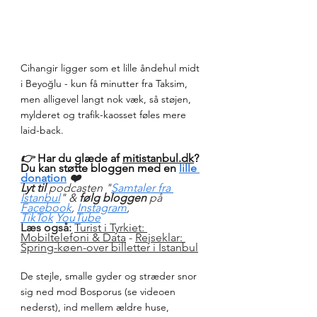
Cihangir ligger som et lille åndehul midt 
i Beyoğlu - kun få minutter fra Taksim, 
men alligevel langt nok væk, så støjen, 
mylderet og trafik-kaosset føles mere 
laid-back.
👉 
Har du glæde af 
mitistanbul.dk
? 
Du kan støtte bloggen med en
lille 
donation
 ❤️ 
Lyt til
 podcasten "
Samtaler fra 
Istanbul
" & 
følg bloggen 
på 
Facebook
, 
Instagram
, 
TikTok
YouTube
Læs også:
Turist i Tyrkiet: 
Mobiltelefoni & Data
 - 
Rejseklar: 
Spring-køen-over billetter i Istanbul
De stejle, smalle gyder og stræder snor 
sig ned mod Bosporus (se videoen 
nederst), ind mellem ældre huse, 