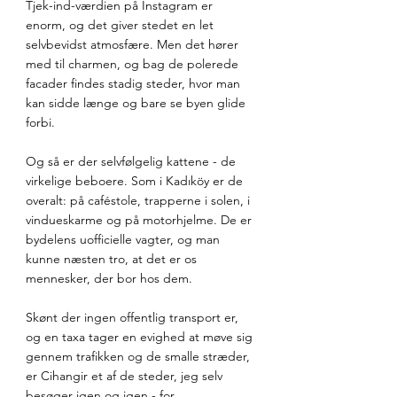
Tjek-ind-værdien på Instagram er 
enorm, og det giver stedet en let 
selvbevidst atmosfære. Men det hører 
med til charmen, og bag de polerede 
facader findes stadig steder, hvor man 
kan sidde længe og bare se byen glide 
forbi.
Og så er der selvfølgelig kattene - de 
virkelige beboere. Som i Kadıköy er de 
overalt: på caféstole, trapperne i solen, i 
vindueskarme og på motorhjelme. De er 
bydelens uofficielle vagter, og man 
kunne næsten tro, at det er os 
mennesker, der bor hos dem.
Skønt der ingen offentlig transport er, 
og en taxa tager en evighed at møve sig 
gennem trafikken og de smalle stræder, 
er Cihangir et af de steder, jeg selv 
besøger igen og igen - for 