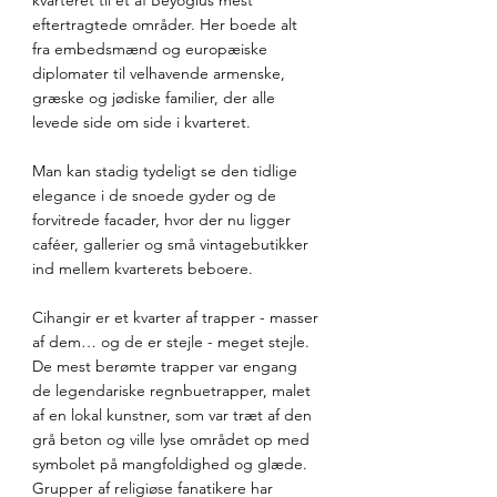
kvarteret til et af Beyoğlus mest 
eftertragtede områder. Her boede alt 
fra embedsmænd og europæiske 
diplomater til velhavende armenske, 
græske og jødiske familier, der alle 
levede side om side i kvarteret. 
Man kan stadig tydeligt se den tidlige 
elegance i de snoede gyder og de 
forvitrede facader, hvor der nu ligger 
caféer, gallerier og små vintagebutikker 
ind mellem kvarterets beboere.
Cihangir er et kvarter af trapper - masser 
af dem… og de er stejle - meget stejle. 
De mest berømte trapper var engang 
de legendariske regnbuetrapper, malet 
af en lokal kunstner, som var træt af den 
grå beton og ville lyse området op med 
symbolet på mangfoldighed og glæde. 
Grupper af religiøse fanatikere har 