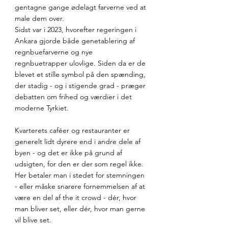
gentagne gange ødelagt farverne ved at 
male dem over. 
Sidst var i 2023, hvorefter regeringen i 
Ankara gjorde både genetablering af 
regnbuefarverne og nye 
regnbuetrapper ulovlige. Siden da er de 
blevet et stille symbol på den spænding, 
der stadig - og i stigende grad - præger 
debatten om frihed og værdier i det 
moderne Tyrkiet.
Kvarterets caféer og restauranter er 
generelt lidt dyrere end i andre dele af 
byen - og det er ikke på grund af 
udsigten, for den er der som regel ikke. 
Her betaler man i stedet for stemningen 
- eller måske snarere fornemmelsen af at 
være en del af the it crowd - dér, hvor 
man bliver set, eller dér, hvor man gerne 
vil blive set. 