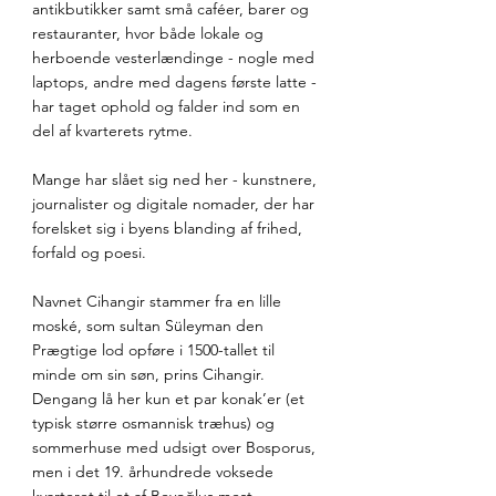
antikbutikker samt små caféer, barer og 
restauranter, hvor både lokale og 
herboende vesterlændinge - nogle med 
laptops, andre med dagens første latte - 
har taget ophold og falder ind som en 
del af kvarterets rytme. 
Mange har slået sig ned her - kunstnere, 
journalister og digitale nomader, der har 
forelsket sig i byens blanding af frihed, 
forfald og poesi.
Navnet Cihangir stammer fra en lille 
moské, som sultan Süleyman den 
Prægtige lod opføre i 1500-tallet til 
minde om sin søn, prins Cihangir. 
Dengang lå her kun et par konak’er (et 
typisk større osmannisk træhus) og 
sommerhuse med udsigt over Bosporus, 
men i det 19. århundrede voksede 