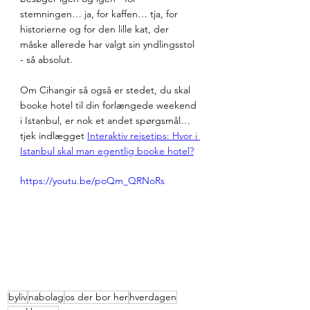
stemningen… ja, for kaffen… tja, for 
historierne og for den lille kat, der 
måske allerede har valgt sin yndlingsstol 
- så absolut.
Om Cihangir så også er stedet, du skal 
booke hotel til din forlængede weekend 
i Istanbul, er nok et andet spørgsmål… 
tjek indlægget 
Interaktiv rejsetips: Hvor i 
Istanbul skal man egentlig booke hotel?
https://youtu.be/poQm_QRNoRs
byliv
nabolag
os der bor her
hverdagen