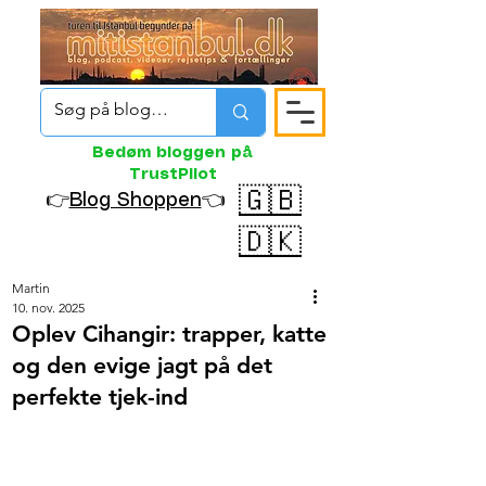
Bedøm bloggen på
TrustPilot
🇬🇧
👉
Blog Shoppen
👈
🇩🇰
Martin
10. nov. 2025
Oplev Cihangir: trapper, katte
og den evige jagt på det
perfekte tjek-ind