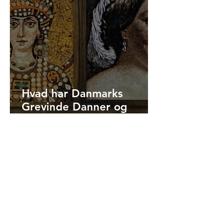
Hvad har Danmarks
Grevinde Danner og
Hagia Sophias kejserinde
Theodora tilfælles?
mitistanbul.dk anvender Stripe
som sikker betalingsløsning.