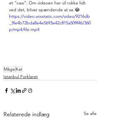
et “caw”. Om videoen her vil rokke lidt 
ved det, bliver spændende at se 😂
https://video.wixstatic.com/video/9216db
_3fe4b72bda8e4e5693e42c815a509f46/360
p/mp4/file.mp4
Måge
Kat
Istanbul Forklaret
Se alle
Relaterede indlæg