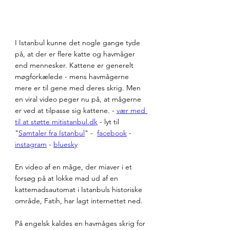
I Istanbul kunne det nogle gange tyde 
på, at der er flere katte og havmåger 
end mennesker. Kattene er generelt 
møgforkælede - mens havmågerne 
mere er til gene med deres skrig. Men 
en viral video peger nu på, at mågerne 
er ved at tilpasse sig kattene. - 
vær med 
til at støtte 
mitistanbul.dk
 - lyt til 
"
Samtaler fra Istanbul
" -  
facebook
 - 
instagram
 - 
bluesky
En video af en måge, der miaver i et 
forsøg på at lokke mad ud af en 
kattemadsautomat i Istanbuls historiske 
område, Fatih, har lagt internettet ned.
På engelsk kaldes en havmåges skrig for 