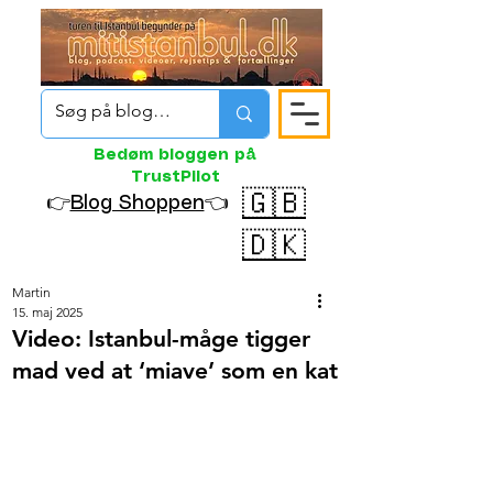
Bedøm bloggen på
TrustPilot
🇬🇧
👉
Blog Shoppen
👈
🇩🇰
Martin
15. maj 2025
Video: Istanbul-måge tigger
mad ved at ‘miave’ som en kat