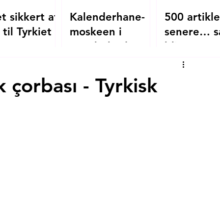
t sikkert at
Kalenderhane-
500 artikle
 til Tyrkiet i
moskeen i
senere… s
?
Istanbul - den
bliver
oversete
mitistanbul
byzantinske
 çorbası - Tyrkisk
kirke, der blev
moské