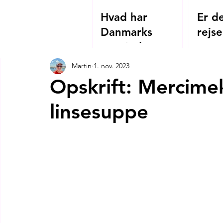
Hvad har
Er de
Danmarks
rejse
Grevinde Danner
2026
og Hagia
Martin
1. nov. 2023
Sophias
Opskrift: Mercimek
kejserinde
linsesuppe
Theodora
tilfælles?