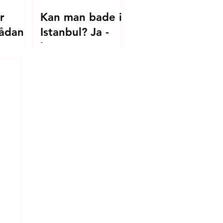
r
Kan man bade i
ådan
Istanbul? Ja -
her er
.dk til
strandene, du
skal kende