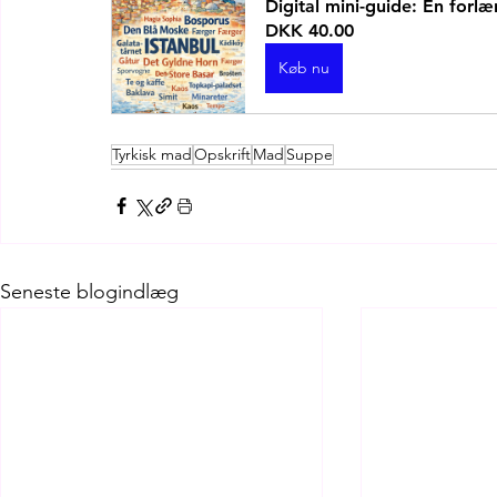
Digital mini-guide: En forlæ
DKK 40.00
Køb nu
Tyrkisk mad
Opskrift
Mad
Suppe
Seneste blogindlæg