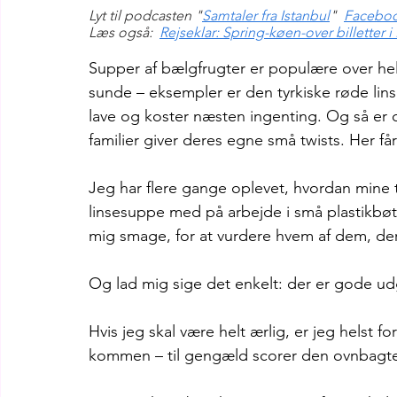
Lyt til podcasten "
Samtaler fra Istanbul
"  
Facebo
Læs også:  
Rejseklar: Spring-køen-over billetter i
Supper af bælgfrugter er populære over hel
sunde – eksempler er den tyrkiske røde lin
lave og koster næsten ingenting. Og så er d
familier giver deres egne små twists. Her får
Jeg har flere gange oplevet, hvordan mine 
linsesuppe med på arbejde i små plastikbøt
mig smage, for at vurdere hvem af dem, der
Og lad mig sige det enkelt: der er gode udg
Hvis jeg skal være helt ærlig, er jeg helst
kommen – til gengæld scorer den ovnbagte v