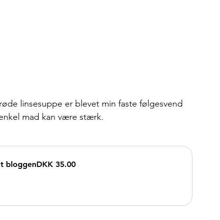
 røde linsesuppe er blevet min faste følgesvend 
 enkel mad kan være stærk.
øt bloggen
DKK 35.00