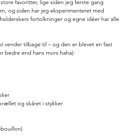
tore favoritter, lige siden jeg første gang 
den, og siden har jeg eksperimenteret med 
sholderskers fortolkninger og egne idéer har alle 
t vender tilbage til – og den er blevet en fast 
 er bedre end hans mors haha):
kker
skrællet og skåret i stykker
bouillon)