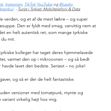
ok
, 
Instagram
, 
TikTok
YouTube
 og 
Bluesky
. 
 Istanbul
  - 
Turist i Tyrkiet: Mobiltelefoni & Data
e verden, og et af de mest lækre – og super 
sesuppe. Den er fyldt med smag, vanvittig nem at 
et en helt autentisk ret, som mange tyrkiske 
 du mit.
tyrkiske kolleger har taget deres hjemmelavede 
ter, varmet den op i mikroovnen – og så bedt 
 havde lavet den bedste. Seriøst – no joke!
aver, og så er der de helt fantastiske.
 foruden versioner med tomatpuré, mynte og 
ariant virkelig højt hos mig.