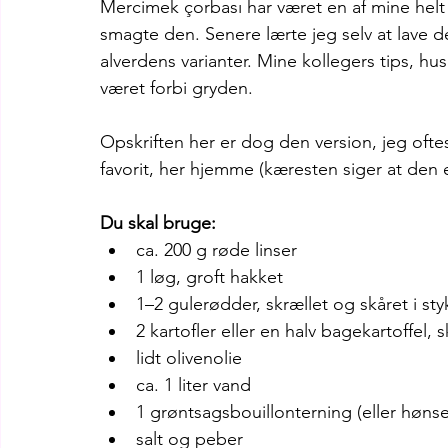
Mercimek çorbası har været en af mine helt s
smagte den. Senere lærte jeg selv at lave 
alverdens varianter. Mine kollegers tips, hu
været forbi gryden.
Opskriften her er dog den version, jeg oftes
favorit, her hjemme (kæresten siger at den
Du skal bruge:
ca. 200 g røde linser
1 løg, groft hakket
1–2 gulerødder, skrællet og skåret i sty
2 kartofler eller en halv bagekartoffel, 
lidt olivenolie
ca. 1 liter vand
1 grøntsagsbouillonterning (eller hønse
salt og peber