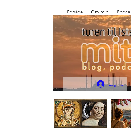
Forside
Om mig
Podca
Log ind