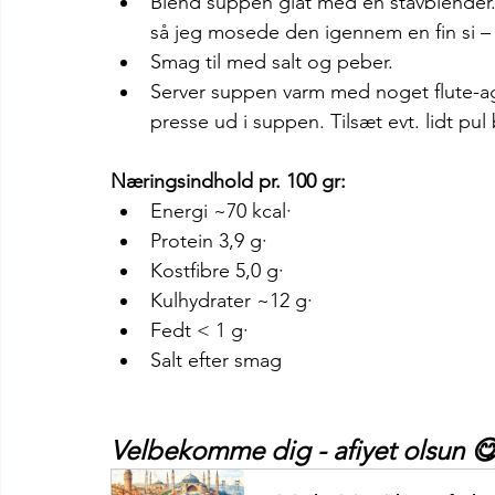
Blend suppen glat med en stavblender. 
så jeg mosede den igennem en fin si – d
Smag til med salt og peber.
Server suppen varm med noget flute-agt
presse ud i suppen. Tilsæt evt. lidt pul b
Næringsindhold pr. 100 gr: 
Energi ~70 kcal· 
Protein 3,9 g· 
Kostfibre 5,0 g· 
Kulhydrater ~12 g· 
Fedt < 1 g· 
Salt efter smag
Velbekomme dig - afiyet olsun 😋