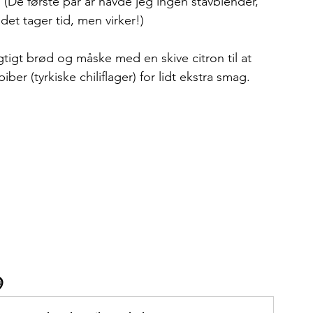
(De første par år havde jeg ingen stavblender, 
et tager tid, men virker!)
igt brød og måske med en skive citron til at 
iber (tyrkiske chiliflager) for lidt ekstra smag. 
 