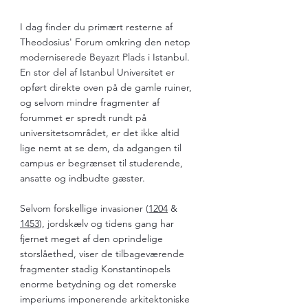
I dag finder du primært resterne af 
Theodosius' Forum omkring den netop 
moderniserede Beyazıt Plads i Istanbul. 
En stor del af Istanbul Universitet er 
opført direkte oven på de gamle ruiner, 
og selvom mindre fragmenter af 
forummet er spredt rundt på 
universitetsområdet, er det ikke altid 
lige nemt at se dem, da adgangen til 
campus er begrænset til studerende, 
ansatte og indbudte gæster.
Selvom forskellige invasioner (
1204
 & 
1453
), jordskælv og tidens gang har 
fjernet meget af den oprindelige 
storslåethed, viser de tilbageværende 
fragmenter stadig Konstantinopels 
enorme betydning og det romerske 
imperiums imponerende arkitektoniske 