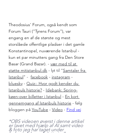
Theodosius' Forum, også kendt som 
Forum Tauri ("Tyrens Forum"), var 
engang en af de største og mest 
storslåede offentlige pladser i det gamle 
Konstantinopel, nuværende Istanbul - 
kun et par minutters gang fra Den Store 
Basar (Grand Bazar). 
- 
vær med til at 
støtte 
mitistanbul.dk
 - lyt til "
Samtaler fra 
Istanbul
" -  
facebook
 - 
instagram
 - 
bluesky
 - 
Quiz:: Hvor godt kender du 
Istanbuls historie?
 - 
Idebank: Spring-
køen-over billetter i Istanbul
 - 
En kort 
gennemgang af Istanbuls historie
 - følg 
bloggen på
YouTube
 - 
Video
 - 
Find vej
*OBS videoen øverst i denne artikel 
er lavet med hjælp af AI samt video 
& foto jeg har taget under 