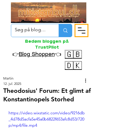
Bedøm bloggen på
TrustPilot
🇬🇧
👉
Blog Shoppen
👈
🇩🇰
Martin
12. jul. 2025
Theodosius' Forum: Et glimt af
Konstantinopels Storhed
https://video.wixstatic.com/video/9216db
_4d78d5acfa5e45a0b6822f653afc8d53/720
p/mp4/file.mp4