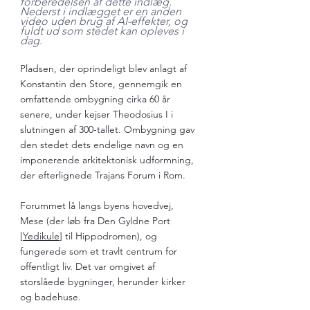
forberedelsen af dette indlæg. 
Nederst i indlægget er en anden 
video uden brug af AI-effekter, og 
fuldt ud som stedet kan opleves i 
dag. 
Pladsen, der oprindeligt blev anlagt af 
Konstantin den Store, gennemgik en 
omfattende ombygning cirka 60 år 
senere, under kejser Theodosius I i 
slutningen af 300-tallet. Ombygning gav 
den stedet dets endelige navn og en 
imponerende arkitektonisk udformning, 
der efterlignede Trajans Forum i Rom.
Forummet lå langs byens hovedvej, 
Mese (der løb fra Den Gyldne Port 
[
Yedikule
] til Hippodromen), og 
fungerede som et travlt centrum for 
offentligt liv. Det var omgivet af 
storslåede bygninger, herunder kirker 
og badehuse. 