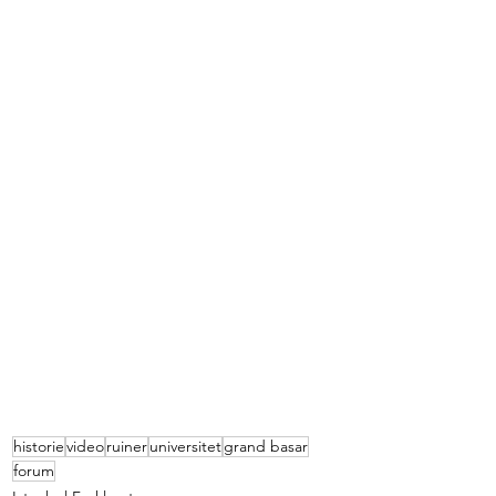
historie
video
ruiner
universitet
grand basar
forum