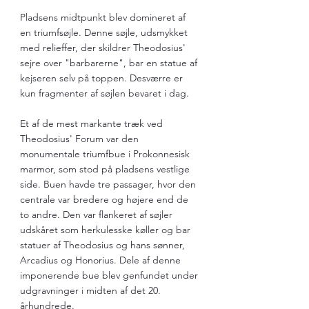
Pladsens midtpunkt blev domineret af 
en triumfsøjle. Denne søjle, udsmykket 
med relieffer, der skildrer Theodosius' 
sejre over "barbarerne", bar en statue af 
kejseren selv på toppen. Desværre er 
kun fragmenter af søjlen bevaret i dag.
Et af de mest markante træk ved 
Theodosius' Forum var den 
monumentale triumfbue i Prokonnesisk 
marmor, som stod på pladsens vestlige 
side. Buen havde tre passager, hvor den 
centrale var bredere og højere end de 
to andre. Den var flankeret af søjler 
udskåret som herkulesske køller og bar 
statuer af Theodosius og hans sønner, 
Arcadius og Honorius. Dele af denne 
imponerende bue blev genfundet under 
udgravninger i midten af det 20. 
århundrede.