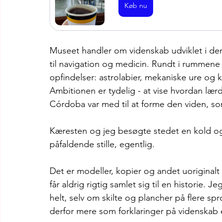
Køb nu
Museet handler om videnskab udviklet i den
til navigation og medicin. Rundt i rummene 
opfindelser: astrolabier, mekaniske ure og k
Ambitionen er tydelig - at vise hvordan læ
Córdoba var med til at forme den viden, som
Kæresten og jeg besøgte stedet en kold og 
påfaldende stille, egentlig.
Det er modeller, kopier og andet uoriginalt 
får aldrig rigtig samlet sig til en historie. 
helt, selv om skilte og plancher på flere sp
derfor mere som forklaringer på videnska