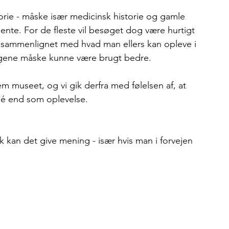
torie - måske især medicinsk historie og gamle 
nte. For de fleste vil besøget dog være hurtigt 
og sammenlignet med hvad man ellers kan opleve i 
engene måske kunne være brugt bedre.
m museet, og vi gik derfra med følelsen af, at 
é end som oplevelse.
 kan det give mening - især hvis man i forvejen 