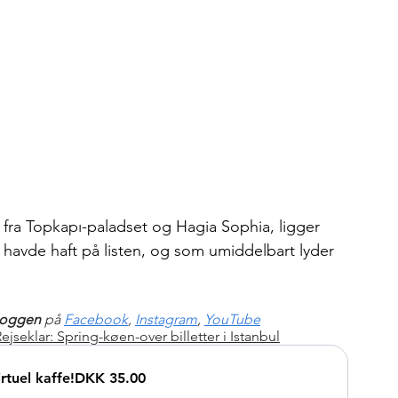
 fra Topkapı-paladset og Hagia Sophia, ligger 
havde haft på listen, og som umiddelbart lyder 
loggen 
på 
Facebook
, 
Instagram
, 
YouTube
ejseklar: Spring-køen-over billetter i Istanbul
tuel kaffe!
DKK 35.00