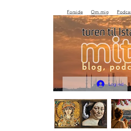
Forside
Om mig
Podca
Log ind