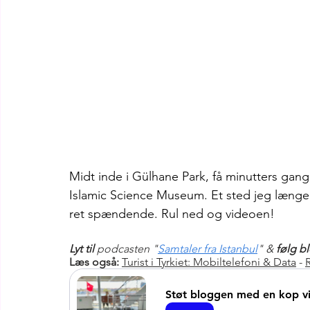
Midt inde i Gülhane Park, få minutters gang
Islamic Science Museum. Et sted jeg længe 
ret spændende. Rul ned og videoen!
Lyt til
 podcasten "
Samtaler fra Istanbul
" & 
følg b
Læs også:
Turist i Tyrkiet: Mobiltelefoni & Data
 - 
R
Støt bloggen med en kop vir