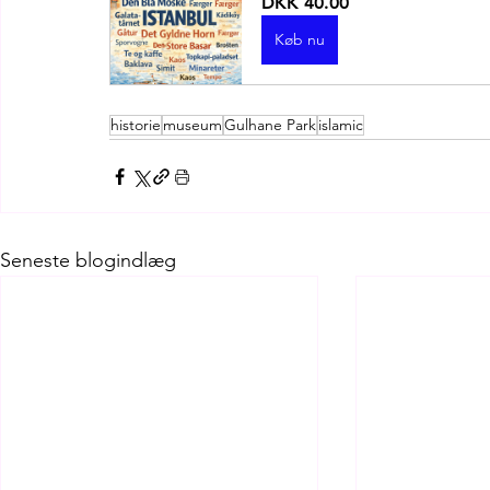
DKK 40.00
Køb nu
historie
museum
Gulhane Park
islamic
Seneste blogindlæg