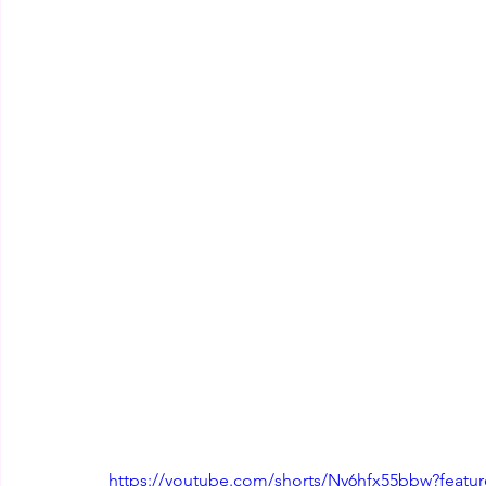
https://youtube.com/shorts/Ny6hfx55bbw?featu