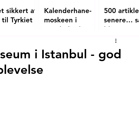
t sikkert at
Kalenderhane-
500 artikle
 til Tyrkiet i
moskeen i
senere… s
?
Istanbul - den
bliver
oversete
mitistanbul
byzantinske
seum i Istanbul - god
kirke, der blev
plevelse
moské