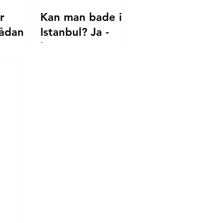
r
Kan man bade i
ådan
Istanbul? Ja -
her er
.dk til
strandene, du
skal kende