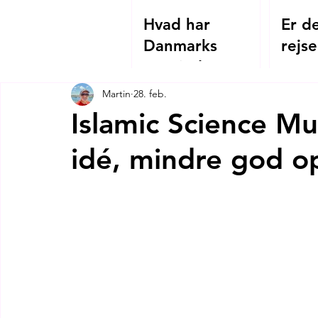
Hvad har
Er de
Danmarks
rejse
Grevinde Danner
2026
og Hagia
Martin
28. feb.
Sophias
Islamic Science Mu
kejserinde
idé, mindre god o
Theodora
tilfælles?