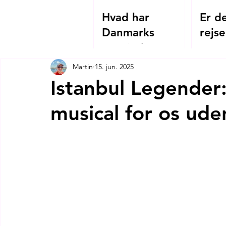
Hvad har
Er de
Danmarks
rejse
Grevinde Danner
2026
og Hagia
Martin
15. jun. 2025
Sophias
Istanbul Legender: 
kejserinde
musical for os ud
Theodora
tilfælles?