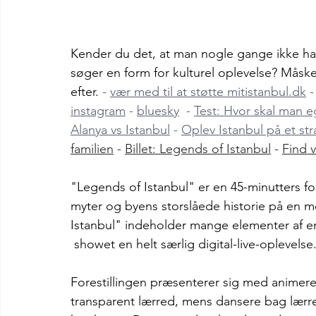
Kender du det, at man nogle gange ikke har 
søger en form for kulturel oplevelse? Måske
efter. 
- 
vær med til at støtte 
mitistanbul.dk
 -
instagram
 - 
bluesky
  - 
Test: Hvor skal man e
Alanya vs Istanbul
 - 
Oplev Istanbul på et st
familien
 - 
Billet: Legends of Istanbul
 - 
Find v
"Legends of Istanbul" er en 45-minutters for
myter og byens storslåede historie på en 
Istanbul" indeholder mange elementer af en 
 showet en helt særlig digital-live-oplevelse
Forestillingen præsenterer sig med animerede
transparent lærred, mens dansere bag lærre