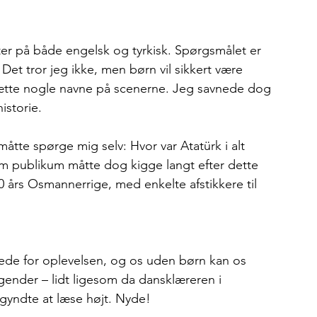
er på både engelsk og tyrkisk. Spørgsmålet er 
Det tror jeg ikke, men børn vil sikkert være 
sætte nogle navne på scenerne. Jeg savnede dog 
istorie. 
måtte spørge mig selv: Hvor var Atatürk i alt 
om publikum måtte dog kigge langt efter dette 
00 års Osmannerrige, med enkelte afstikkere til 
trede for oplevelsen, og os uden børn kan os 
ender – lidt ligesom da dansklæreren i 
gyndte at læse højt. Nyde!