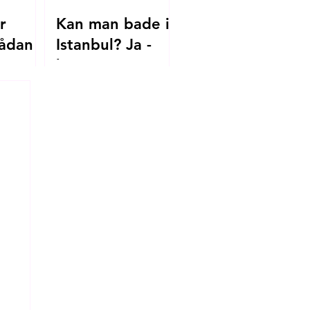
r
Kan man bade i
ådan
Istanbul? Ja -
her er
.dk til
strandene, du
skal kende