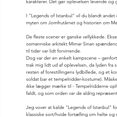
karakterer. Det gør oplevelsen levende og g
I "Legends of Istanbul" vil du blandt andet
myten om Jomfrutårnet og historien om Me
De fleste scener er ganske vellykkede. Eks
osmanniske arkitekt Mimar Sinan spændende 
til tider var lidt forvirrende. 
Dog var der en enkelt kampscene – genfortæ
trak mig lidt ud af oplevelsen, da lyden fra
resten af forestillingens lydbillede, og et k
soldat bar et tempelridder-kostume). Måske
ikke lægger mærke til - Tempelridderne ophø
faldt, og som orden var de aldrig repræsent
Jeg vover at kalde "Legends of Istanbul" fo
klassiske sort/hvide fortælling om helte og 