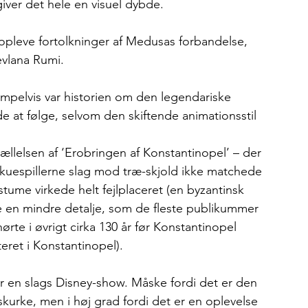
iver det hele en visuel dybde. 
 opleve fortolkninger af Medusas forbandelse, 
vlana Rumi. 
empelvis var historien om den legendariske 
at følge, selvom den skiftende animationsstil 
llelsen af ‘Erobringen af Konstantinopel’ – der 
 skuespillerne slag mod træ-skjold ikke matchede 
ostume virkede helt fejlplaceret (en byzantinsk 
 en mindre detalje, som de fleste publikummer 
rte i øvrigt cirka 130 år før Konstantinopel 
eret i Konstantinopel).
r en slags Disney-show. Måske fordi det er den 
skurke, men i høj grad fordi det er en oplevelse 