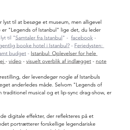
lyst til at besøge et museum, men alligevel 
 er "Legends of Istanbul" lige det, du leder 
 lyt til "
Samtaler fra Istanbul
" -  
facebook
 - 
gentlig booke hotel i Istanbul?
 - 
Feriedysten: 
ramt budget
 - 
Istanbul: Oplevelser for hele 
ej 
- 
video
 - 
visuelt overblik af indlægget
 - 
note
estilling, der levendegør nogle af Istanbuls 
meget anderledes måde. Selvom "Legends of 
traditionel musical og et lip-sync drag-show, er 
.
 digitale effekter, der reflekteres på et 
det portrætterer forskellige legendariske 