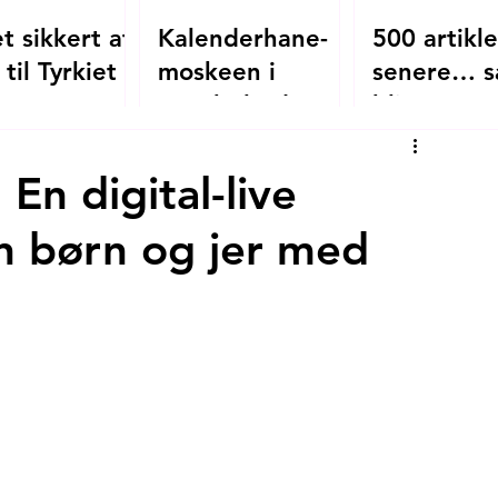
t sikkert at
Kalenderhane-
500 artikle
 til Tyrkiet i
moskeen i
senere… s
?
Istanbul - den
bliver
oversete
mitistanbul
byzantinske
En digital-live
kirke, der blev
en børn og jer med
moské