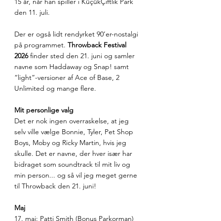
15 år, når han spiller i KüçükÇiftlik Park 
den 11. juli.
Der er også lidt rendyrket 90’er-nostalgi 
på programmet. 
Throwback Festival 
2026
 finder sted den 21. juni og samler 
navne som Haddaway og Snap! samt 
“light”-versioner af Ace of Base, 2 
Unlimited og mange flere.
Mit personlige valg
Det er nok ingen overraskelse, at jeg 
selv ville vælge Bonnie, Tyler, Pet Shop 
Boys, Moby og Ricky Martin, hvis jeg 
skulle. Det er navne, der hver især har 
bidraget som soundtrack til mit liv og 
min person... og så vil jeg meget gerne 
til Throwback den 21. juni!
Maj
17. maj: Patti Smith (Bonus Parkorman)