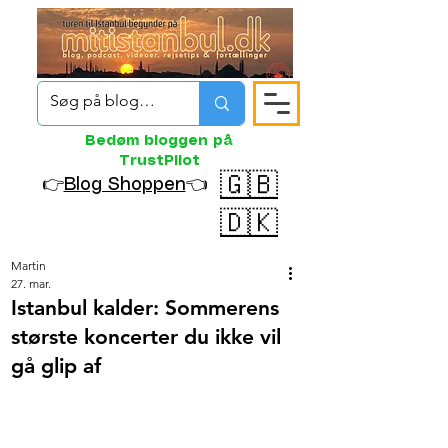
Bedøm bloggen på
TrustPilot
🇬🇧
👉
Blog Shoppen
👈
🇩🇰
Martin
27. mar.
Istanbul kalder: Sommerens
største koncerter du ikke vil
gå glip af