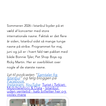
Sommeren 2026 i Istanbul byder på et 
væld af koncerter med store 
internationale navne. Faktisk er det flere 
år siden, Istanbul sidst så mange tunge 
navne på stribe. Programmet for maj, 
juni og juli er i hvert fald tæt pakket med 
både Bonnie Tyler, Pet Shop Boys og 
Ricky Martin. Her er overblikket over 
nogle af de største navne.
Lyt til podcasten "
Samtaler fra 
Istanbul
" og følg bloggen på 
Facebook
, 
Instagram
, 
YouTube
Turist i Tyrkiet: 
Mobiltelefoni & Data
 - 
Istanbul 
uden ventetid - køb billetter her og 
oplev mere