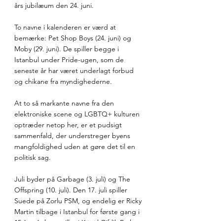
års jubilæum den 24. juni.
To navne i kalenderen er værd at 
bemærke: Pet Shop Boys (24. juni) og 
Moby (29. juni). De spiller begge i 
Istanbul under Pride-ugen, som de 
seneste år har været underlagt forbud 
og chikane fra myndighederne. 
At to så markante navne fra den 
elektroniske scene og LGBTQ+ kulturen 
optræder netop her, er et pudsigt 
sammenfald, der understreger byens 
mangfoldighed uden at gøre det til en 
politisk sag.
Juli byder på Garbage (3. juli) og The 
Offspring (10. juli). Den 17. juli spiller 
Suede på Zorlu PSM, og endelig er Ricky 
Martin tilbage i Istanbul for første gang i 