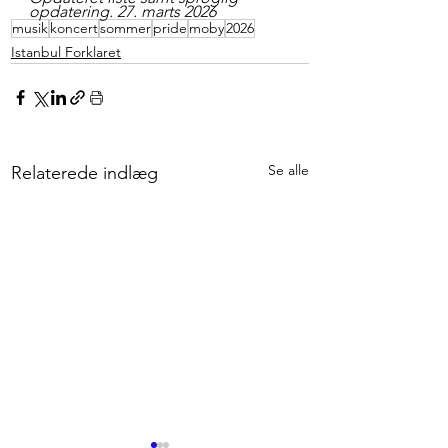
opdatering. 27. marts 2026
musik
koncert
sommer
pride
moby
2026
Istanbul Forklaret
Se alle
Relaterede indlæg