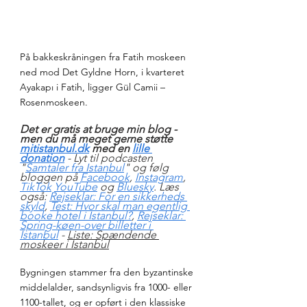
På bakkeskråningen fra Fatih moskeen 
ned mod Det Gyldne Horn, i kvarteret 
Ayakapı i Fatih, ligger Gül Camii – 
Rosenmoskeen. 
Det er gratis at bruge min blog - 
men du må meget gerne støtte 
mitistanbul.dk
 med en 
lille 
donation
- Lyt til podcasten 
"
Samtaler fra Istanbul
" og følg 
bloggen på 
Facebook
, 
Instagram
, 
TikTok
YouTube
 og 
Bluesky
. Læs 
også: 
Rejseklar: For en sikkerheds 
skyld
, 
Test: Hvor skal man egentlig 
booke hotel i Istanbul?
, 
Rejseklar: 
Spring-køen-over billetter i 
Istanbul
 - 
Liste: Spændende 
moskeer i Istanbul
Bygningen stammer fra den byzantinske 
middelalder, sandsynligvis fra 1000- eller 
1100-tallet, og er opført i den klassiske 