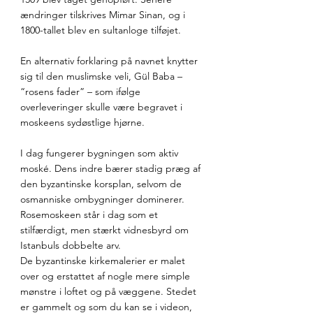
ændringer tilskrives Mimar Sinan, og i 
1800-tallet blev en sultanloge tilføjet. 
En alternativ forklaring på navnet knytter 
sig til den muslimske veli, Gül Baba – 
“rosens fader” – som ifølge 
overleveringer skulle være begravet i 
moskeens sydøstlige hjørne.
I dag fungerer bygningen som aktiv 
moské. Dens indre bærer stadig præg af 
den byzantinske korsplan, selvom de 
osmanniske ombygninger dominerer. 
Rosemoskeen står i dag som et 
stilfærdigt, men stærkt vidnesbyrd om 
Istanbuls dobbelte arv. 
De byzantinske kirkemalerier er malet 
over og erstattet af nogle mere simple 
mønstre i loftet og på væggene. Stedet 
er gammelt og som du kan se i videon, 