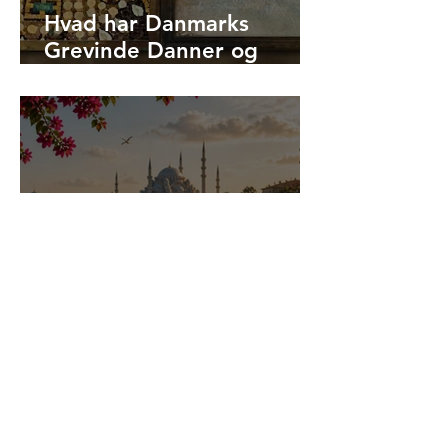
Hvad har Danmarks
Grevinde Danner og
Hagia Sophias kejserinde
Theodora tilfælles?
Er det sikkert at rejse til
Tyrkiet i 2026?