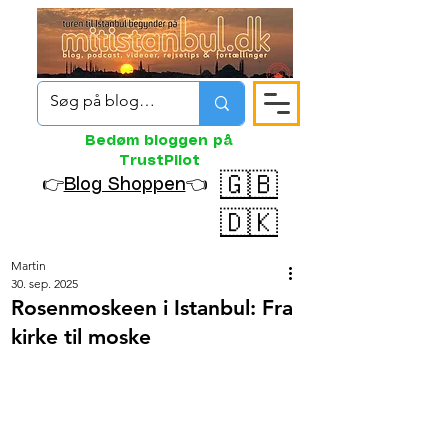
Bedøm bloggen på
TrustPilot
🇬🇧
👉
Blog Shoppen
👈
🇩🇰
Martin
30. sep. 2025
Rosenmoskeen i Istanbul: Fra
kirke til moske