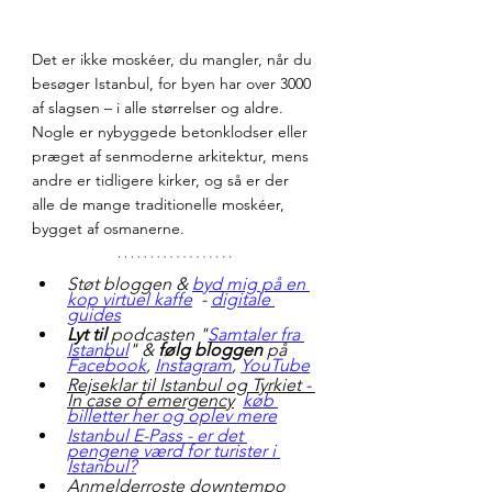
Det er ikke moskéer, du mangler, når du 
besøger Istanbul, for byen har over 3000 
af slagsen – i alle størrelser og aldre. 
Nogle er nybyggede betonklodser eller 
præget af senmoderne arkitektur, mens 
andre er tidligere kirker, og så er der 
alle de mange traditionelle moskéer, 
bygget af osmanerne.
Støt bloggen & 
byd mig på en 
kop virtuel kaffe
  - 
digitale 
guides
Lyt til
 podcasten "
Samtaler fra 
Istanbul
" & 
følg bloggen 
på 
Facebook
, 
Instagram
, 
YouTube
Rejseklar til Istanbul og Tyrkiet - 
In case of emergency
køb 
billetter her og oplev mere
Istanbul E-Pass - er det 
pengene værd for turister i 
Istanbul?
Anmelderroste downtempo 