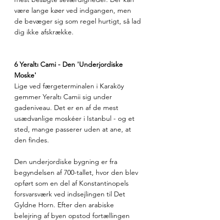
være lange køer ved indgangen, men 
de bevæger sig som regel hurtigt, så lad 
dig ikke afskrække.
6 Yeraltı Cami - Den 'Underjordiske 
Moske'
Lige ved færgeterminalen i Karaköy 
gemmer Yeraltı Camii sig under 
gadeniveau. Det er en af de mest 
usædvanlige moskéer i Istanbul - og et 
sted, mange passerer uden at ane, at 
den findes.
Den underjordiske bygning er fra 
begyndelsen af 700-tallet, hvor den blev 
opført som en del af Konstantinopels 
forsvarsværk ved indsejlingen til Det 
Gyldne Horn. Efter den arabiske 
belejring af byen opstod fortællingen 