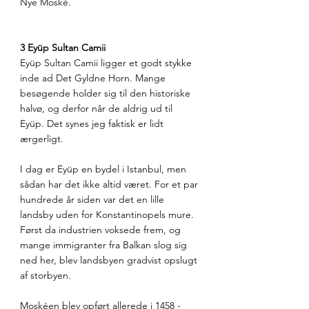
Nye Moské.
3 Eyüp Sultan Camii
Eyüp Sultan Camii ligger et godt stykke 
inde ad Det Gyldne Horn. Mange 
besøgende holder sig til den historiske 
halvø, og derfor når de aldrig ud til 
Eyüp. Det synes jeg faktisk er lidt 
ærgerligt.
I dag er Eyüp en bydel i Istanbul, men 
sådan har det ikke altid været. For et par 
hundrede år siden var det en lille 
landsby uden for Konstantinopels mure. 
Først da industrien voksede frem, og 
mange immigranter fra Balkan slog sig 
ned her, blev landsbyen gradvist opslugt 
af storbyen.
Moskéen blev opført allerede i 1458 - 