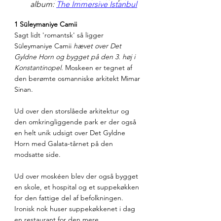
album: 
The Immersive Istanbul
1 Süleymaniye Camii
Sagt lidt 'romantsk' så ligger 
Süleymaniye Camii 
hævet over Det 
Gyldne Horn og bygget på den 3. høj i 
Konstantinopel
. Moskeen er tegnet af 
den berømte osmanniske arkitekt Mimar 
Sinan.
Ud over den storslåede arkitektur og 
den omkringliggende park er der også 
en helt unik udsigt over Det Gyldne 
Horn med Galata-tårnet på den 
modsatte side.
Ud over moskéen blev der også bygget 
en skole, et hospital og et suppekøkken 
for den fattige del af befolkningen. 
Ironisk nok huser suppekøkkenet i dag 
en restaurant for den mere 