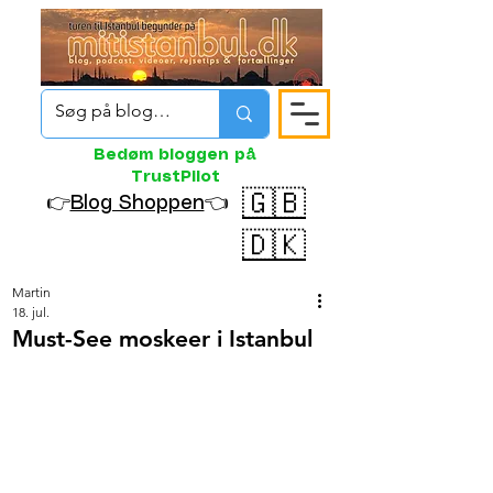
Bedøm bloggen på
TrustPilot
🇬🇧
👉
Blog Shoppen
👈
🇩🇰
Martin
18. jul.
Must-See moskeer i Istanbul