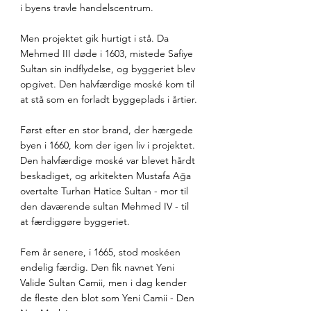
i byens travle handelscentrum.
Men projektet gik hurtigt i stå. Da 
Mehmed III døde i 1603, mistede Safiye 
Sultan sin indflydelse, og byggeriet blev 
opgivet. Den halvfærdige moské kom til 
at stå som en forladt byggeplads i årtier.
Først efter en stor brand, der hærgede 
byen i 1660, kom der igen liv i projektet. 
Den halvfærdige moské var blevet hårdt 
beskadiget, og arkitekten Mustafa Ağa 
overtalte Turhan Hatice Sultan - mor til 
den daværende sultan Mehmed IV - til 
at færdiggøre byggeriet.
Fem år senere, i 1665, stod moskéen 
endelig færdig. Den fik navnet Yeni 
Valide Sultan Camii, men i dag kender 
de fleste den blot som Yeni Camii - Den 