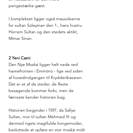
pengestærke gæst. 
I komplekset ligger også mausoleerne 
for sultan Süleyman den 1., hans hustru 
Hürrem Sultan og den stedets aktikt, 
Mimar Sinan.
2 Yeni Cami
Den Nye Moské ligger helt nede ved 
havnefronten i Eminönü - lige ved siden 
af hovedindgangen til Krydderibasaren. 
Det er et af de steder, de fleste 
besøgende kommer forbi, men de 
færreste kender historien bag.
Historien begynder i 1597, da Safiye 
Sultan, mor til sultan Mehmed III og 
dermed rigets magtfulde kongemoder, 
besluttede at opføre en stor moské midt 