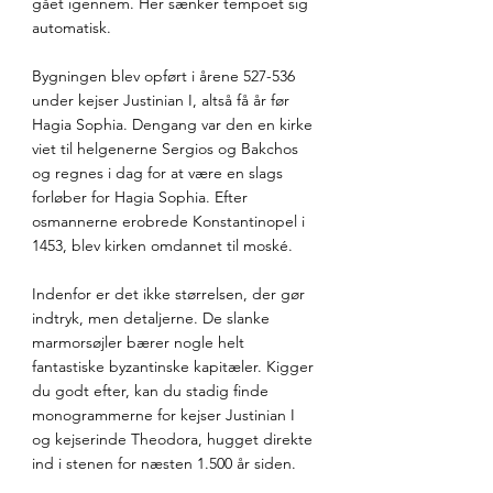
gået igennem. Her sænker tempoet sig 
automatisk.
Bygningen blev opført i årene 527-536 
under kejser Justinian I, altså få år før 
Hagia Sophia. Dengang var den en kirke 
viet til helgenerne Sergios og Bakchos 
og regnes i dag for at være en slags 
forløber for Hagia Sophia. Efter 
osmannerne erobrede Konstantinopel i 
1453, blev kirken omdannet til moské.
Indenfor er det ikke størrelsen, der gør 
indtryk, men detaljerne. De slanke 
marmorsøjler bærer nogle helt 
fantastiske byzantinske kapitæler. Kigger 
du godt efter, kan du stadig finde 
monogrammerne for kejser Justinian I 
og kejserinde Theodora, hugget direkte 
ind i stenen for næsten 1.500 år siden.