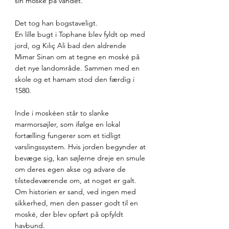
sin moské på vandet.
Det tog han bogstaveligt.
En lille bugt i Tophane blev fyldt op med 
jord, og Kılıç Ali bad den aldrende 
Mimar Sinan om at tegne en moské på 
det nye landområde. Sammen med en 
skole og et hamam stod den færdig i 
1580. 
Inde i moskéen står to slanke 
marmorsøjler, som ifølge en lokal 
fortælling fungerer som et tidligt 
varslingssystem. Hvis jorden begynder at 
bevæge sig, kan søjlerne dreje en smule 
om deres egen akse og advare de 
tilstedeværende om, at noget er galt. 
Om historien er sand, ved ingen med 
sikkerhed, men den passer godt til en 
moské, der blev opført på opfyldt 
havbund.