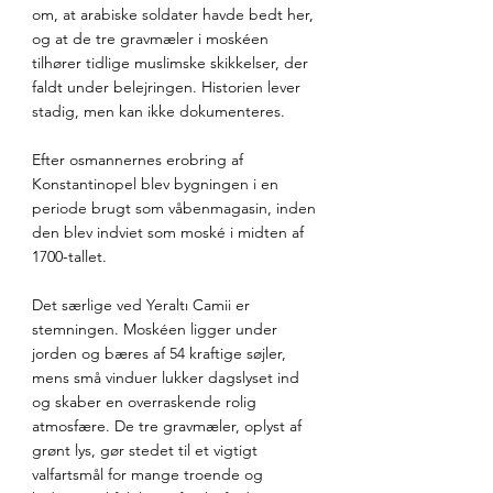
om, at arabiske soldater havde bedt her, 
og at de tre gravmæler i moskéen 
tilhører tidlige muslimske skikkelser, der 
faldt under belejringen. Historien lever 
stadig, men kan ikke dokumenteres.
Efter osmannernes erobring af 
Konstantinopel blev bygningen i en 
periode brugt som våbenmagasin, inden 
den blev indviet som moské i midten af 
1700-tallet.
Det særlige ved Yeraltı Camii er 
stemningen. Moskéen ligger under 
jorden og bæres af 54 kraftige søjler, 
mens små vinduer lukker dagslyset ind 
og skaber en overraskende rolig 
atmosfære. De tre gravmæler, oplyst af 
grønt lys, gør stedet til et vigtigt 
valfartsmål for mange troende og 