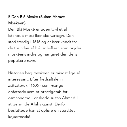
5 Den Blå Moske (Sultan Ahmet 
Moskeen).
Den Blå Moské er uden tvivl et af 
Istanbuls mest ikoniske vartegn. Den 
stod færdig i 1616 og er især kendt for 
de tusindvis af blå Iznik-fliser, som pryder 
moskéens indre og har givet den dens 
populære navn.
Historien bag moskéen er mindst lige så 
interessant. Efter fredsaftalen i 
Zsitvatorok i 1606 - som mange 
opfattede som et prestigetab for 
osmannerne - ønskede sultan Ahmed I 
at genvinde Allahs gunst. Derfor 
besluttede han at opføre en storslået 
kejsermoské.