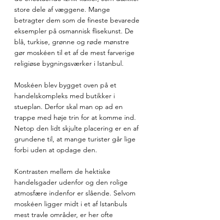
store dele af væggene. Mange 
betragter dem som de fineste bevarede 
eksempler på osmannisk flisekunst. De 
blå, turkise, grønne og røde mønstre 
gør moskéen til et af de mest farverige 
religiøse bygningsværker i Istanbul.
Moskéen blev bygget oven på et 
handelskompleks med butikker i 
stueplan. Derfor skal man op ad en 
trappe med høje trin for at komme ind. 
Netop den lidt skjulte placering er en af 
grundene til, at mange turister går lige 
forbi uden at opdage den.
Kontrasten mellem de hektiske 
handelsgader udenfor og den rolige 
atmosfære indenfor er slående. Selvom 
moskéen ligger midt i et af Istanbuls 
mest travle områder, er her ofte 