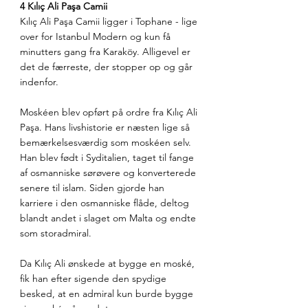
4 Kılıç Ali Paşa Camii
Kılıç Ali Paşa Camii ligger i Tophane - lige 
over for Istanbul Modern og kun få 
minutters gang fra Karaköy. Alligevel er 
det de færreste, der stopper op og går 
indenfor.
Moskéen blev opført på ordre fra Kılıç Ali 
Paşa. Hans livshistorie er næsten lige så 
bemærkelsesværdig som moskéen selv. 
Han blev født i Syditalien, taget til fange 
af osmanniske sørøvere og konverterede 
senere til islam. Siden gjorde han 
karriere i den osmanniske flåde, deltog 
blandt andet i slaget om Malta og endte 
som storadmiral.
Da Kılıç Ali ønskede at bygge en moské, 
fik han efter sigende den spydige 
besked, at en admiral kun burde bygge 