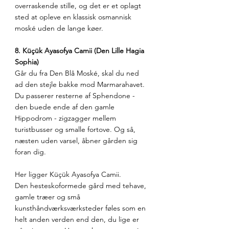
overraskende stille, og det er et oplagt 
sted at opleve en klassisk osmannisk 
moské uden de lange køer.
8. Küçük Ayasofya Camii (Den Lille Hagia 
Sophia)
Går du fra Den Blå Moské, skal du ned 
ad den stejle bakke mod Marmarahavet. 
Du passerer resterne af Sphendone - 
den buede ende af den gamle 
Hippodrom - zigzagger mellem 
turistbusser og smalle fortove. Og så, 
næsten uden varsel, åbner gården sig 
foran dig.
Her ligger Küçük Ayasofya Camii.
Den hesteskoformede gård med tehave, 
gamle træer og små 
kunsthåndværksværksteder føles som en 
helt anden verden end den, du lige er 