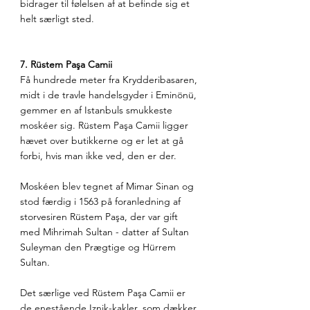
bidrager til følelsen af at befinde sig et 
helt særligt sted.
7. Rüstem Paşa Camii
Få hundrede meter fra Krydderibasaren, 
midt i de travle handelsgyder i Eminönü, 
gemmer en af Istanbuls smukkeste 
moskéer sig. Rüstem Paşa Camii ligger 
hævet over butikkerne og er let at gå 
forbi, hvis man ikke ved, den er der.
Moskéen blev tegnet af Mimar Sinan og 
stod færdig i 1563 på foranledning af 
storvesiren Rüstem Paşa, der var gift 
med Mihrimah Sultan - datter af Sultan 
Suleyman den Prægtige og Hürrem 
Sultan.
Det særlige ved Rüstem Paşa Camii er 
de enestående Iznik-kakler, som dækker 