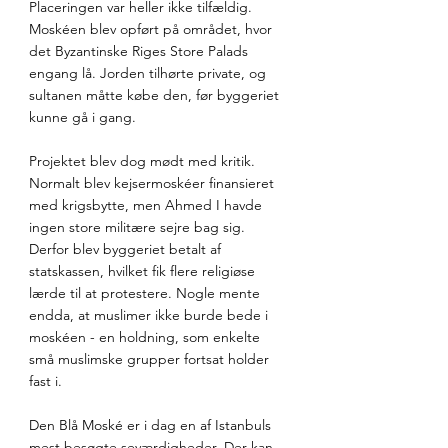
Placeringen var heller ikke tilfældig. 
Moskéen blev opført på området, hvor 
det Byzantinske Riges Store Palads 
engang lå. Jorden tilhørte private, og 
sultanen måtte købe den, før byggeriet 
kunne gå i gang.
Projektet blev dog mødt med kritik. 
Normalt blev kejsermoskéer finansieret 
med krigsbytte, men Ahmed I havde 
ingen store militære sejre bag sig. 
Derfor blev byggeriet betalt af 
statskassen, hvilket fik flere religiøse 
lærde til at protestere. Nogle mente 
endda, at muslimer ikke burde bede i 
moskéen - en holdning, som enkelte 
små muslimske grupper fortsat holder 
fast i.
Den Blå Moské er i dag en af Istanbuls 
mest besøgte seværdigheder. Der kan 